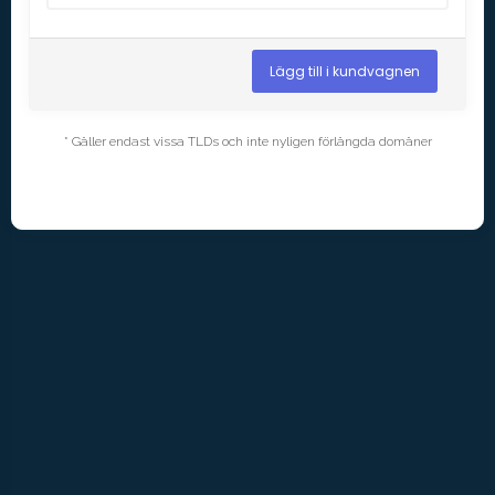
Lägg till i kundvagnen
* Gäller endast vissa TLDs och inte nyligen förlängda domäner