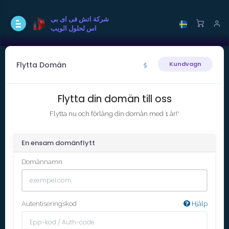
شركة اتش فى اى بى
اس لحلول الويب
Flytta Domän
Kundvagn
Flytta din domän till oss
Flytta nu och förläng din domän med 1 år!*
En ensam domänflytt
Domännamn
Autentiseringskod
Hjälp