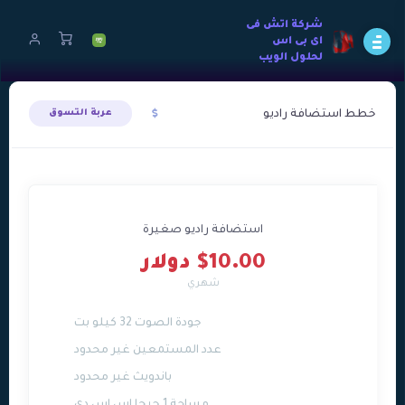
شركة اتش فى
اى بى اس
لحلول الويب
خطط استضافة راديو
عربة التسوق
استضافة راديو صغيرة
$10.00 دولار
شهري
جودة الصوت 32 كيلو بت
عدد المستمعين غير محدود
باندويث غير محدود