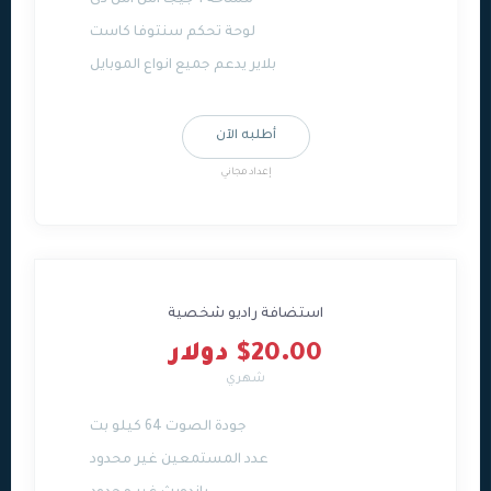
مساحة 1 جيجا اس اس دى
لوحة تحكم سنتوفا كاست
بلاير يدعم جميع انواع الموبايل
أطلبه الآن
إعداد مجاني
استضافة راديو شخصية
$20.00 دولار
شهري
جودة الصوت 64 كيلو بت
عدد المستمعين غير محدود