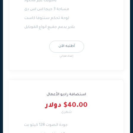
باندويث غير محدود
مساحة 3 جيجا اس اس دى
لوحة تحكم سنتوفا كاست
بلاير يدعم جميع انواع الموبايل
أطلبه الآن
إعداد مجاني
استضافة راديو الأعمال
$40.00 دولار
شهري
جودة الصوت 128 كيلو بت