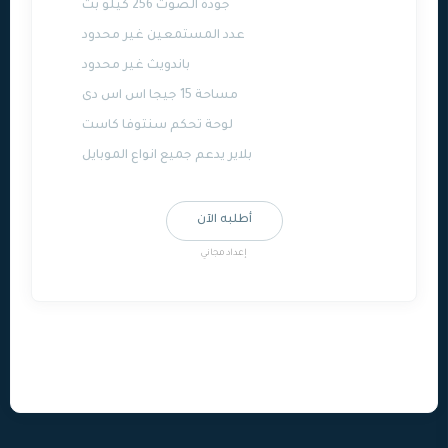
جودة الصوت 256 كيلو بت
عدد المستمعين غير محدود
باندويث غير محدود
مساحة 15 جيجا اس اس دى
لوحة تحكم سنتوفا كاست
بلاير يدعم جميع انواع الموبايل
أطلبه الآن
إعداد مجاني