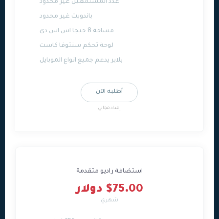
عدد المستمعين غير محدود
باندويث غير محدود
مساحة 8 جيجا اس اس دى
لوحة تحكم سنتوفا كاست
بلاير يدعم جميع انواع الموبايل
أطلبه الآن
إعداد مجاني
استضافة راديو متقدمة
$75.00 دولار
شهري