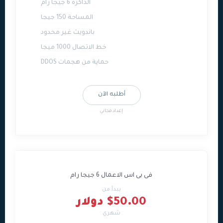
الذاكرة 6 جيجا رام
المساحة 150 جيجا
باندويث غير محدود
خط الاتصال 1000 ميجا
حماية من هجمات DDOS
أطلبه الآن
إعداد مجاني
فى بى اس الاعمال 6 جيجا رام
يبدأ من
$50.00 دولار
شهري