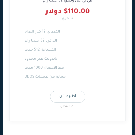
فى بى اس ويندوز 32 جيجا رام
$110.00 دولار
شهري
المعالج 12 كور النواة
الذاكرة 32 جيجا رام
المساحة 512 جيجا
باندويث غير محدود
خط الاتصال 1000 ميجا
حماية من هجمات DDOS
أطلبه الآن
إعداد مجاني