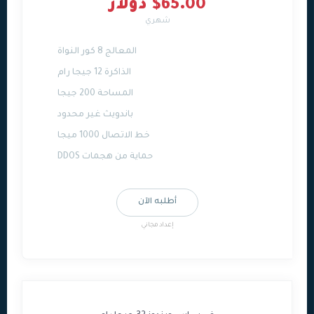
$65.00 دولار
شهري
المعالج 8 كور النواة
الذاكرة 12 جيجا رام
المساحة 200 جيجا
باندويث غير محدود
خط الاتصال 1000 ميجا
حماية من هجمات DDOS
أطلبه الآن
إعداد مجاني