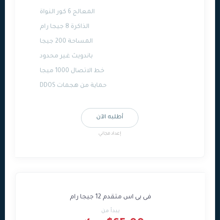
المعالج 6 كور النواة
الذاكرة 8 جيجا رام
المساحة 200 جيجا
باندويث غير محدود
خط الاتصال 1000 ميجا
حماية من هجمات DDOS
أطلبه الآن
إعداد مجاني
فى بى اس متقدم 12 جيجا رام
يبدأ من