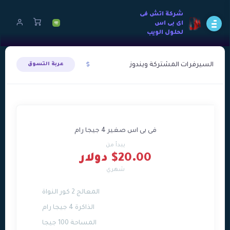
شركة اتش فى
اى بى اس
لحلول الويب
السيرفرات المشتركة ويندوز
عربة التسوق
فى بى اس صغير 4 جيجا رام
يبدأ من
$20.00 دولار
شهري
المعالج 2 كور النواة
الذاكرة 4 جيجا رام
المساحة 100 جيجا