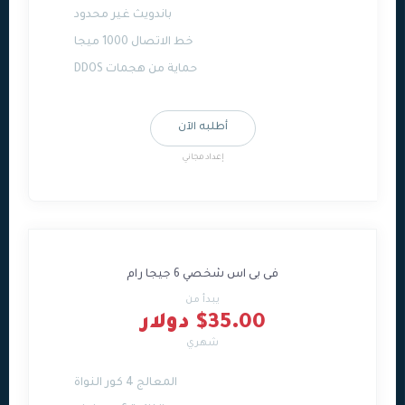
باندويث غير محدود
خط الاتصال 1000 ميجا
حماية من هجمات DDOS
أطلبه الآن
إعداد مجاني
فى بى اس شخصي 6 جيجا رام
يبدأ من
$35.00 دولار
شهري
المعالج 4 كور النواة