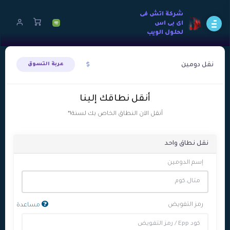
شركة اتش فى
اى بى اس
لحلول الويب
نقل دومين
عربة التسوق
أنقل نطاقك إلينا
أنقل الآن النطاق الخاص بك لسنة!*
نقل نطاق واحد
إسم الدومين
رمز التفويض
مساعدة