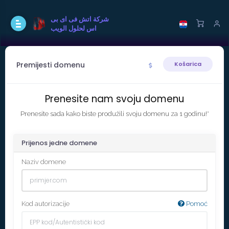
شركة اتش فى اى بى
اس لحلول الويب
Premijesti domenu
Košarica
Prenesite nam svoju domenu
Prenesite sada kako biste produžili svoju domenu za 1 godinu!*
Prijenos jedne domene
Naziv domene
Kod autorizacije
Pomoć