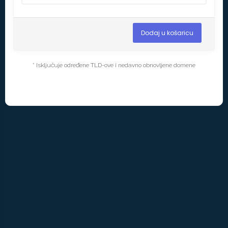
Dodaj u košaricu
* Isključuje određene TLD-ove i nedavno obnovljene domene