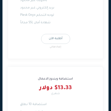
باندويث غير محدود
بريد إلكتروني غير محدود
لوحه التحكم Plesk Onyx
شهادة أمان SSL مجاناً
أطلبه الآن
إعداد مجاني
استضافة ويندوز الاعمال
$13.33 دولار
شهري
استضافة 10 نطاق