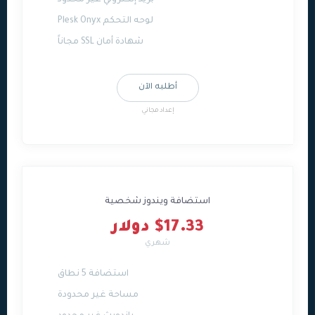
بريد إلكتروني غير محدود
لوحه التحكم Plesk Onyx
شهادة أمان SSL مجاناً
أطلبه الآن
إعداد مجاني
استضافة ويندوز شخصية
$17.33 دولار
شهري
استضافة 5 نطاق
مساحة غير محدودة