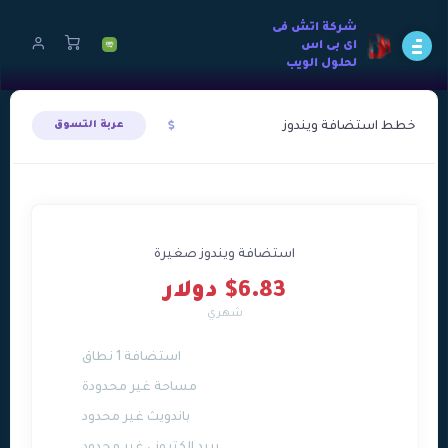
شركة اتش فى
اى بى اس
لحلول الويب
خطط استضافة ويندوز
عربة التسوق
استضافة ويندوز صغيرة
$6.83 دولار
شهري
استضافة 1 نطاق
مساحة غير محدودة
باندويث غير محدود