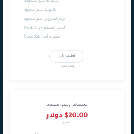
مساحة غير محدودة
باندويث غير محدود
بريد إلكتروني غير محدود
لوحه التحكم Plesk Onyx
شهادة أمان SSL مجاناً
أطلبه الآن
إعداد مجاني
استضافة ويندوز متقدمة
$20.00 دولار
شهري