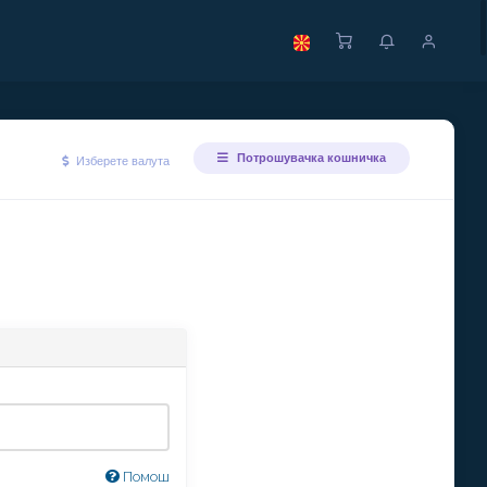
Потрошувачка кошничка
Изберете валута
Помош