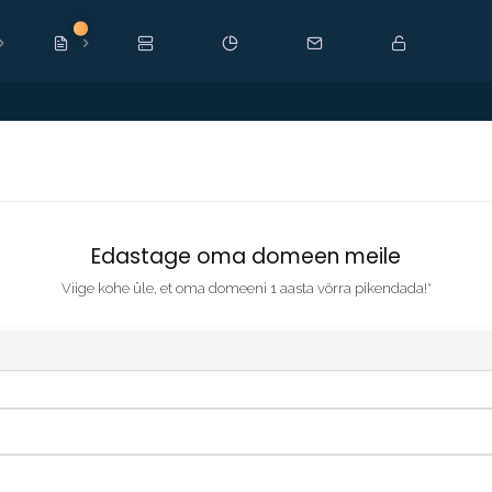
Uus
Edastage oma domeen meile
Viige kohe üle, et oma domeeni 1 aasta võrra pikendada!*