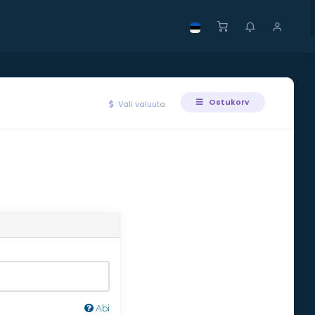
Ostukorv
Vali valuuta
Abi