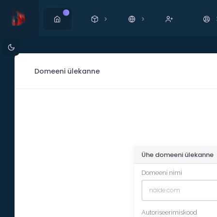
Uus
Domeeni ülekanne
Ühe domeeni ülekanne
Domeeni nimi
Autoriseerimiskood