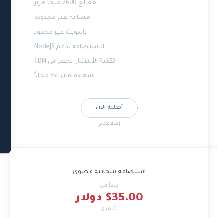
معالج 2600 ميجا هرتز
مساحة غير محدودة
باندويث غير محدود
الاستضافة تدعم NodeJS
تقنية الأنتشار الجغرافي CDN
شهادة أمان SSL مجاناً
أطلبه الآن
إعداد مجاني
استضافة سحابية قصوى
يبدأ من
$35.00 دولار
شهري