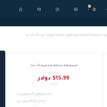
جديد
 الاستضافة المشتركة تمتع بضمان استقرار موقعك على مدار الساعة
استضافة سحابة شخصية
24 متاح
يبدأ من
$15.99 دولار
شهري
عدد المواقع 10 موقع ويب
الذاكرة 1024 ميجا رام