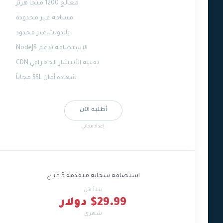
معالج 1200 ميجا هرتز
مساحة غير محدودة
باندويث غير محدود
الاستضافة تدعم NodeJS
تقنية الأنتشار الجغرافي CDN
شهادة أمان SSL مجاناً
أطلبه الآن
إعداد مجاني
استضافة سحابة متقدمة
3 متاح
يبدأ من
$29.99 دولار
شهري