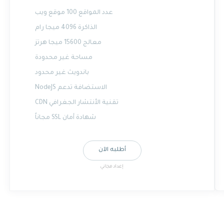
عدد المواقع 100 موقع ويب
الذاكرة 4096 ميجا رام
معالج 15600 ميجا هرتز
مساحة غير محدودة
باندويث غير محدود
الاستضافة تدعم NodeJS
تقنية الأنتشار الجغرافي CDN
شهادة أمان SSL مجاناً
أطلبه الآن
إعداد مجاني