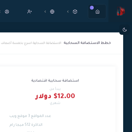
جديد
خطط الاستضافة السحابية
الاستضافة السحابية اسرع بخمسة أضعاف من
استضافة سحابية اقتصادية
يبدأ من
$12.00 دولار
شهري
عدد المواقع 3 موقع ويب
الذاكرة 512 ميجا رام