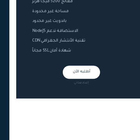
معالج 5200 ميجا هرتز
مساحة غير محدودة
باندويث غير محدود
الاستضافة تدعم NodeJS
تقنية الأنتشار الجغرافي CDN
شهادة أمان SSL مجاناً
أطلبه الآن
إعداد مجاني