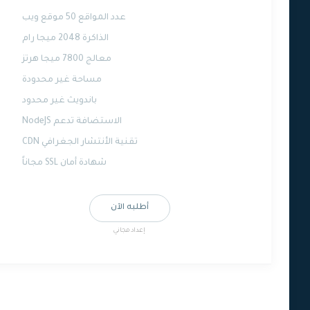
عدد المواقع 50 موقع ويب
الذاكرة 2048 ميجا رام
معالج 7800 ميجا هرتز
مساحة غير محدودة
باندويث غير محدود
الاستضافة تدعم NodeJS
تقنية الأنتشار الجغرافي CDN
شهادة أمان SSL مجاناً
أطلبه الآن
إعداد مجاني