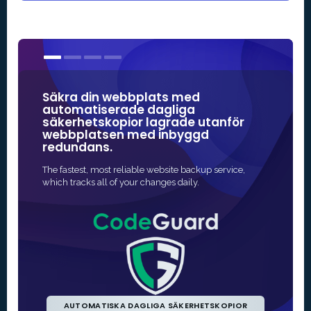
Säkra din webbplats med
Våra S
automatiserade dagliga
några 
säkerhetskopior lagrade utanför
varumä
webbplatsen med inbyggd
redundans.
Det snabba
SSL-skydd 
The fastest, most reliable website backup service,
och ofta h
which tracks all of your changes daily.
AUTOMATISKA DAGLIGA SÄKERHETSKOPIOR