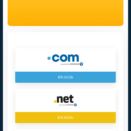
$15.00/år
$19.99/år