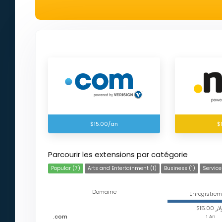
$15.00/an
$
Parcourir les extensions par catégorie
Popular (7)
Arts and Entertainment (1)
Business (1)
Service
Domaine
Enregistrem
$15.00 
.com
1 An