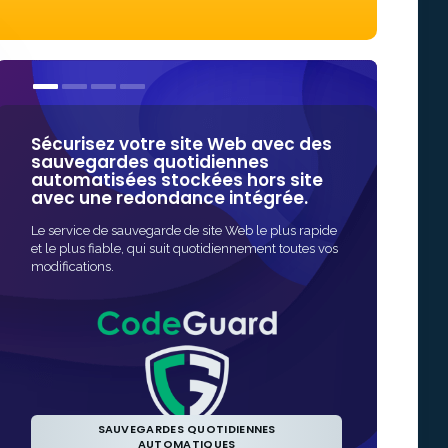
Sécurisez votre site Web avec des
Nos certif
sauvegardes quotidiennes
certaines 
automatisées stockées hors site
fiables en
avec une redondance intégrée.
ligne.
Le service de sauvegarde de site Web le plus rapide
Le moyen le plus
et le plus fiable, qui suit quotidiennement toutes vos
d'activer la pro
modifications.
l'émission est r
automatisée.
SAUVEGARDES QUOTIDIENNES
AUTOMATIQUES