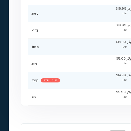
$19.99 
.net
1 An
$19.99 
.org
1 An
$14.00 ر
.info
1 An
$5.00 ر
.me
1 An
$14.99 ر
.top
1 An
POPULAIRE
$9.99 ر
.us
1 An