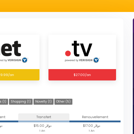
19.99/an
$27.00/an
s (1)
Shopping (1)
Novelty (1)
Other (5)
ent
Transfert
Renouvellement
$17.00 دولار
$15.00 دولار
دولار
1 An
1 An