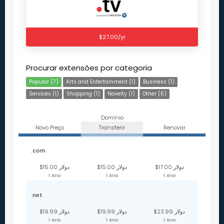
$27.00/yr
Procurar extensões por categoria
Popular (7)
Arts and Entertainment (1)
Business (1)
Services (1)
Shopping (1)
Novelty (1)
Other (5)
Domínio
Novo Preço
Transferir
Renovar
.com
$17.00 دولار
$15.00 دولار
$15.00 دولار
1 Ano
1 Ano
1 Ano
.net
$23.99 دولار
$19.99 دولار
$19.99 دولار
1 Ano
1 Ano
1 Ano