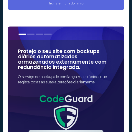
Transferir um domínio
Proteja o seu site com backups
Nossos
diários automatizados
algum
armazenados externamente com
confiá
redundância integrada.
A maneira 
O serviço de backup de confiança mais rápido, que
SSL para s
regista todas as suas alterações diariamente.
totalment