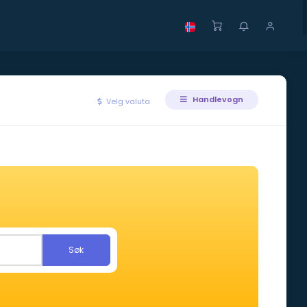
Handlevogn
Velg valuta
Søk