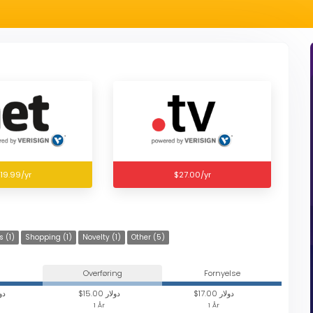
19.99/yr
$27.00/yr
s (1)
Shopping (1)
Novelty (1)
Other (5)
Overføring
Fornyelse
$17.00 دولار
$15.00 دولار
دولار
1 År
1 År