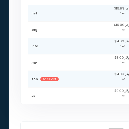
$19.99 
.net
1 År
$19.99 
.org
1 År
$14.00 ر
.info
1 År
$5.00 ر
.me
1 År
$14.99 ر
.top
1 År
POPULÆRT
$9.99 ر
.us
1 År