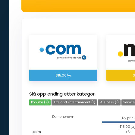
$15.00/yr
$
Slå opp ending etter kategori
Popular (7)
Arts and Entertainment (1)
Business (1)
Service
Domenenavn
Ny pris
$15.00 
.com
1 År