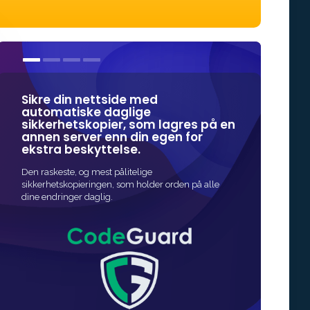
Sikre din nettside med
Våre SSL se
automatiske daglige
mest pålite
sikkerhetskopier, som lagres på en
sikkerhet.
annen server enn din egen for
ekstra beskyttelse.
Den raskeste og 
beskyttelse for 
Den raskeste, og mest pålitelige
er hurtig og ofte
sikkerhetskopieringen, som holder orden på alle
dine endringer daglig.
UTS