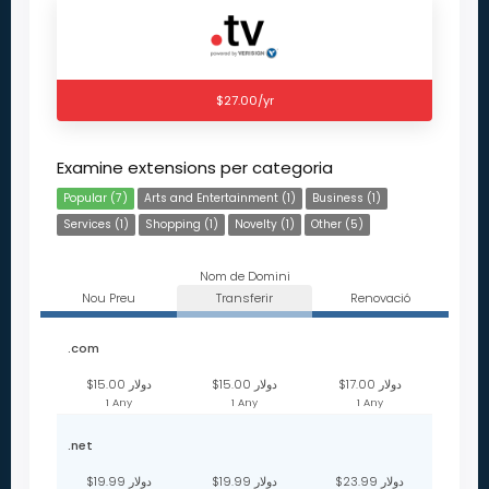
$27.00/yr
Examine extensions per categoria
Popular (7)
Arts and Entertainment (1)
Business (1)
Services (1)
Shopping (1)
Novelty (1)
Other (5)
Nom de Domini
Nou Preu
Transferir
Renovació
.com
$17.00 دولار
$15.00 دولار
$15.00 دولار
1 Any
1 Any
1 Any
.net
$23.99 دولار
$19.99 دولار
$19.99 دولار