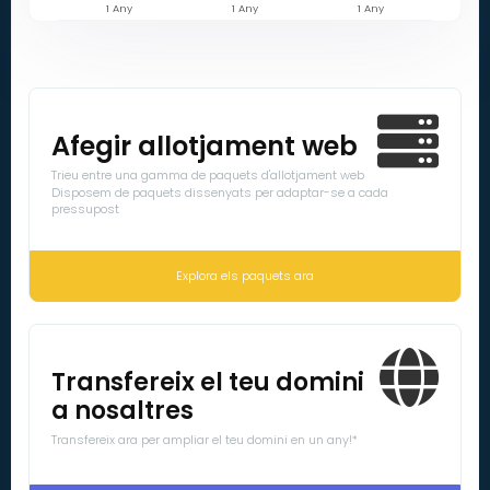
1 Any
1 Any
1 Any
Afegir allotjament web
Trieu entre una gamma de paquets d'allotjament web
Disposem de paquets dissenyats per adaptar-se a cada
pressupost
Explora els paquets ara
Transfereix el teu domini
a nosaltres
Transfereix ara per ampliar el teu domini en un any!*