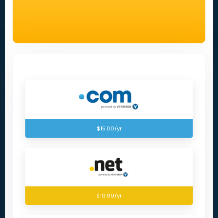
$15.00/yr
$19.99/yr