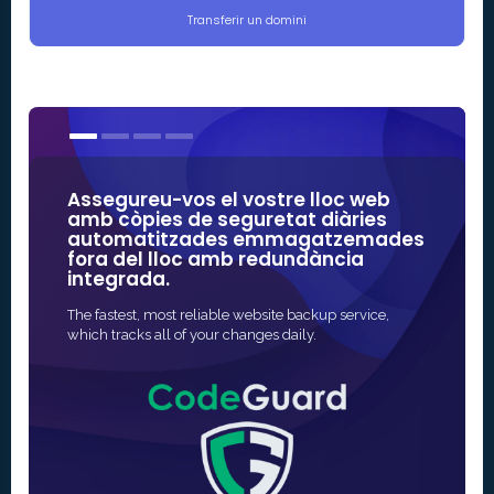
Transferir un domini
Assegureu-vos el vostre lloc web
Els nos
amb còpies de seguretat diàries
d'algu
automatitzades emmagatzemades
confia
fora del lloc amb redundància
integrada.
La forma m
SSL per al
The fastest, most reliable website backup service,
totalment
which tracks all of your changes daily.