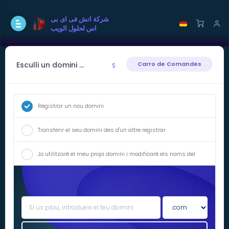
شركة اتش فى اى بى
اس لحلول الويب
Esculli un domini ...
Carro de Comandes
Registrar un nou domini
Transferir el seu domini des d'un altre registrar
Jo utilitzaré el meu propi domini i modificaré els noms del
servidor