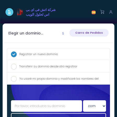
شركة اتش فى اى بى
اس لحلول الويب
Elegir un dominio...
Carro de Pedidos
Registrar un nuevo dominio
Transferir su dominio desde otro registrar
Yo usaré mi propio dominio y modificaré los nombres del
servidor