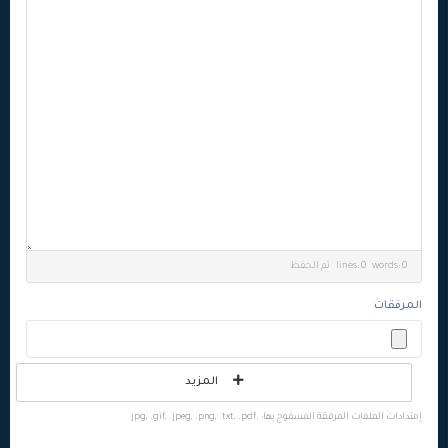
lines: 0 words: 0
تم الحفظ
المرفقات
المزيد
إمتدادات الملفات المرفقة المسموح بها: .jpg, .gif, .jpeg, .png, .txt, .pdf