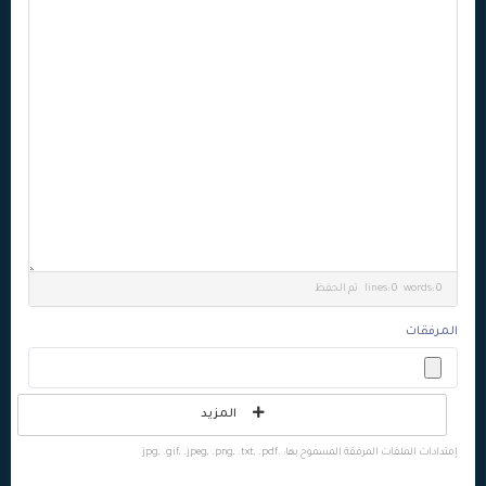
lines: 0 words: 0
تم الحفظ
المرفقات
المزيد
إمتدادات الملفات المرفقة المسموح بها: .jpg, .gif, .jpeg, .png, .txt, .pdf