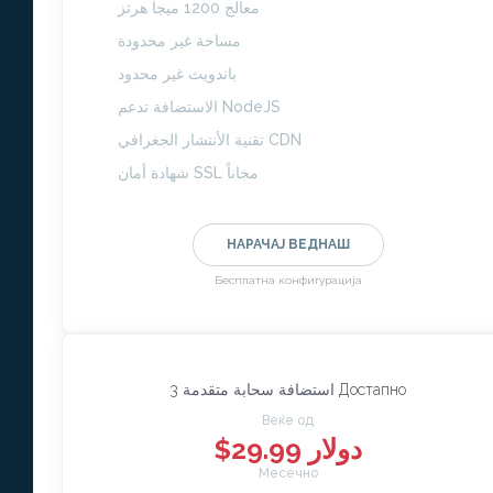
معالج 1200 ميجا هرتز
مساحة غير محدودة
باندويث غير محدود
الاستضافة تدعم NodeJS
تقنية الأنتشار الجغرافي CDN
شهادة أمان SSL مجاناً
НАРАЧАЈ ВЕДНАШ
Бесплатна конфигурација
3 Достапно
استضافة سحابة متقدمة
Веќе од
$29.99 دولار
Месечно