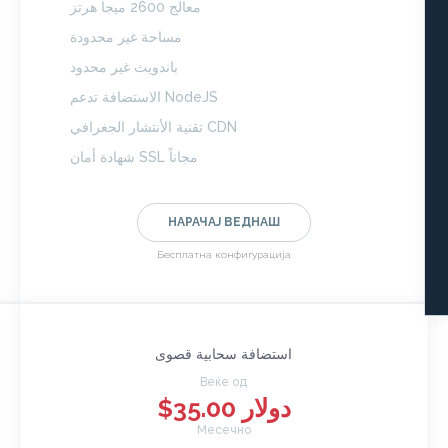
معالج 2600 ميجا هرتز
مساحة غير محدودة
باندويث غير محدود
الاستضافة تدعم NodeJS
تقنية الأنتشار الجغرافي CDN
شهادة أمان SSL مجاناً
НАРАЧАЈ ВЕДНАШ
Бесплатна конфигурација
استضافة سحابية قصوى
Веќе од
$35.00 دولار
Месечно