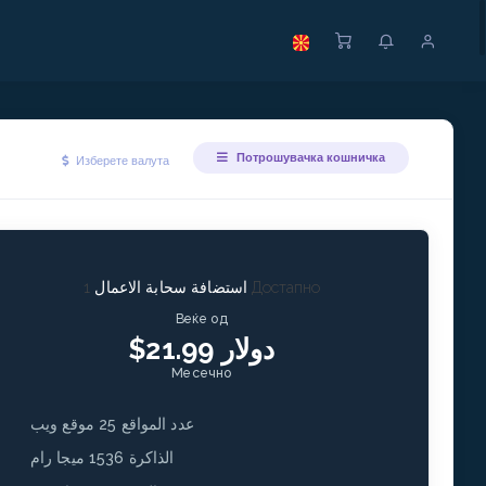
Потрошувачка кошничка
Изберете валута
1 Достапно
استضافة سحابة الاعمال
Веќе од
$21.99 دولار
Месечно
عدد المواقع 25 موقع ويب
الذاكرة 1536 ميجا رام