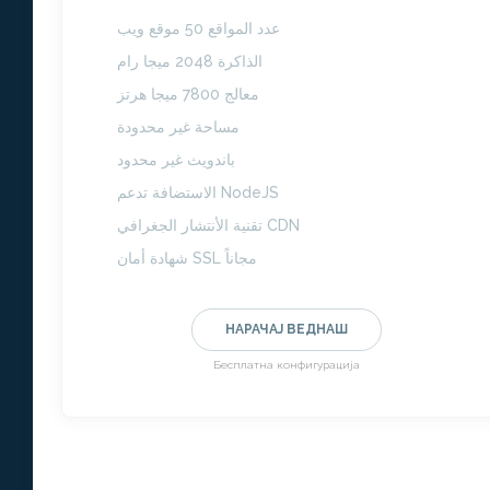
عدد المواقع 50 موقع ويب
الذاكرة 2048 ميجا رام
معالج 7800 ميجا هرتز
مساحة غير محدودة
باندويث غير محدود
الاستضافة تدعم NodeJS
تقنية الأنتشار الجغرافي CDN
شهادة أمان SSL مجاناً
НАРАЧАЈ ВЕДНАШ
Бесплатна конфигурација