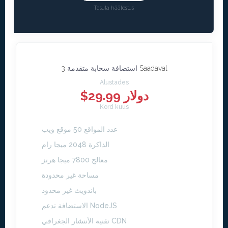
Tasuta häälestus
3 Saadaval
استضافة سحابة متقدمة
Alustades
$29.99 دولار
Kord kuus
عدد المواقع 50 موقع ويب
الذاكرة 2048 ميجا رام
معالج 7800 ميجا هرتز
مساحة غير محدودة
باندويث غير محدود
الاستضافة تدعم NodeJS
تقنية الأنتشار الجغرافي CDN