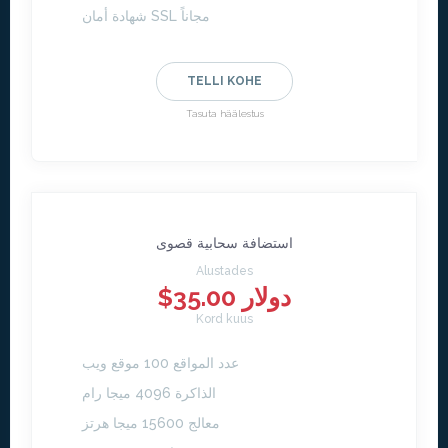
شهادة أمان SSL مجاناً
TELLI KOHE
Tasuta häälestus
استضافة سحابية قصوى
Alustades
$35.00 دولار
Kord kuus
عدد المواقع 100 موقع ويب
الذاكرة 4096 ميجا رام
معالج 15600 ميجا هرتز