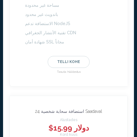
مساحة غير محدودة
باندويث غير محدود
الاستضافة تدعم NodeJS
تقنية الأنتشار الجغرافي CDN
شهادة أمان SSL مجاناً
TELLI KOHE
Tasuta häälestus
24 Saadaval
استضافة سحابة شخصية
Alustades
$15.99 دولار
Kord kuus