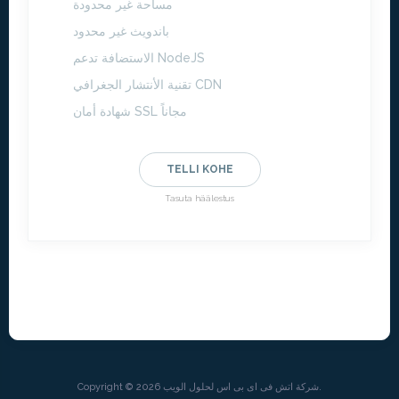
مساحة غير محدودة
باندويث غير محدود
الاستضافة تدعم NodeJS
تقنية الأنتشار الجغرافي CDN
شهادة أمان SSL مجاناً
TELLI KOHE
Tasuta häälestus
Copyright © 2026 شركة اتش فى اى بى اس لحلول الويب.