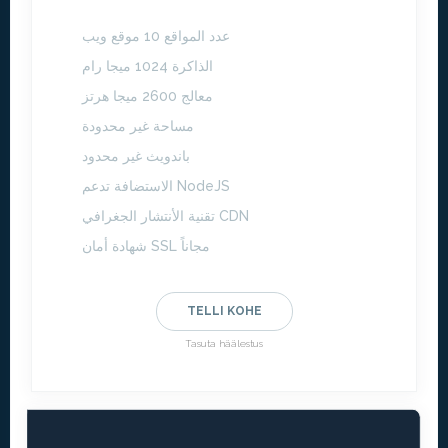
عدد المواقع 10 موقع ويب
الذاكرة 1024 ميجا رام
معالج 2600 ميجا هرتز
مساحة غير محدودة
باندويث غير محدود
الاستضافة تدعم NodeJS
تقنية الأنتشار الجغرافي CDN
شهادة أمان SSL مجاناً
TELLI KOHE
Tasuta häälestus