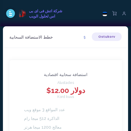
شركة اتش فى اى بى
اس لحلول الويب
خطط الاستضافة السحابية
Ostukorv
استضافة سحابية اقتصادية
Alustades
$12.00 دولار
Kord kuus
عدد المواقع 3 موقع ويب
الذاكرة 512 ميجا رام
معالج 1200 ميجا هرتز