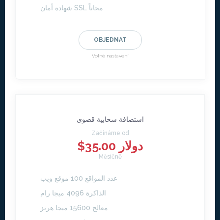
شهادة أمان SSL مجاناً
OBJEDNAT
Volné nastavení
استضافة سحابية قصوى
Začínáme od
$35.00 دولار
Měsíčně
عدد المواقع 100 موقع ويب
الذاكرة 4096 ميجا رام
معالج 15600 ميجا هرتز