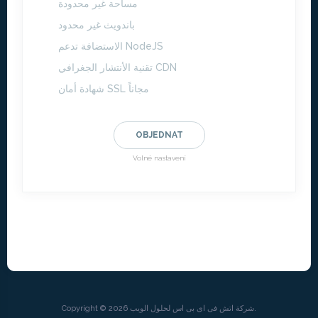
مساحة غير محدودة
باندويث غير محدود
الاستضافة تدعم NodeJS
تقنية الأنتشار الجغرافي CDN
شهادة أمان SSL مجاناً
OBJEDNAT
Volné nastavení
Copyright © 2026 شركة اتش فى اى بى اس لحلول الويب.