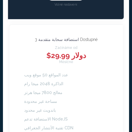
Volné nastavení
3 Dostupné
استضافة سحابة متقدمة
Začínáme od
$29.99 دولار
Měsíčně
عدد المواقع 50 موقع ويب
الذاكرة 2048 ميجا رام
معالج 7800 ميجا هرتز
مساحة غير محدودة
باندويث غير محدود
الاستضافة تدعم NodeJS
تقنية الأنتشار الجغرافي CDN