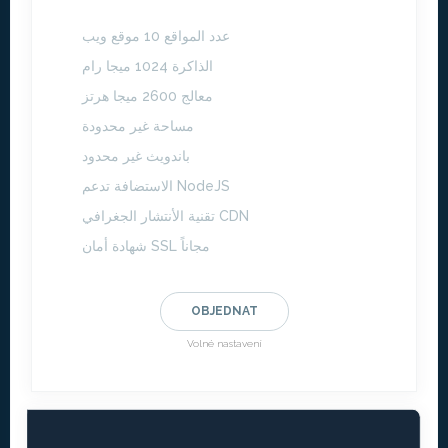
عدد المواقع 10 موقع ويب
الذاكرة 1024 ميجا رام
معالج 2600 ميجا هرتز
مساحة غير محدودة
باندويث غير محدود
الاستضافة تدعم NodeJS
تقنية الأنتشار الجغرافي CDN
شهادة أمان SSL مجاناً
OBJEDNAT
Volné nastavení