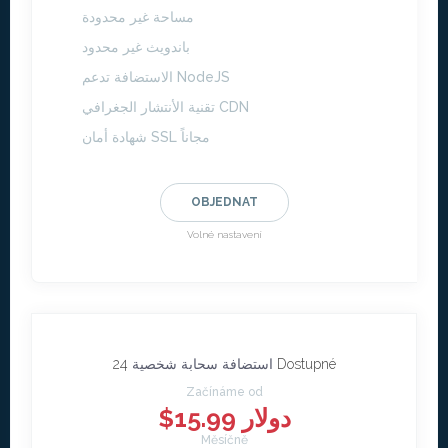
مساحة غير محدودة
باندويث غير محدود
الاستضافة تدعم NodeJS
تقنية الأنتشار الجغرافي CDN
شهادة أمان SSL مجاناً
OBJEDNAT
Volné nastavení
24 Dostupné
استضافة سحابة شخصية
Začínáme od
$15.99 دولار
Měsíčně