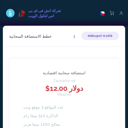
شركة اتش فى اى بى
اس لحلول الويب
خطط الاستضافة السحابية
Nákupní Košík
استضافة سحابية اقتصادية
Začínáme od
$12.00 دولار
Měsíčně
عدد المواقع 3 موقع ويب
الذاكرة 512 ميجا رام
معالج 1200 ميجا هرتز