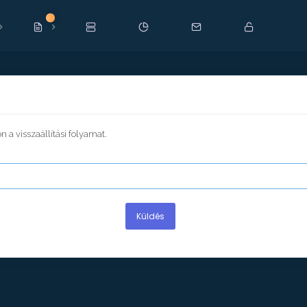
Új!
 a visszaállítási folyamat.
Küldés