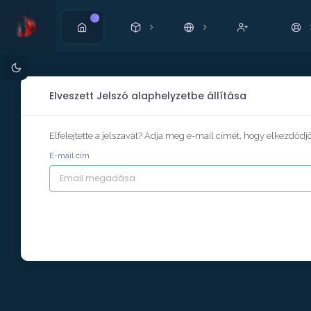
Új!
Elveszett Jelszó alaphelyzetbe állítása
Elfelejtette a jelszavát? Adja meg e-mail címét, hogy elkezdődjön
E-mail cím