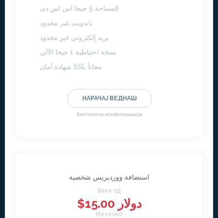
المساحة 5 جيجا اس اس دى
باندويث غير محدود
بريد إلكتروني غير محدود
نسخة احتياطية 1 جيجا الآلي
شهادة أمان SSL مجاناً
НАРАЧАЈ ВЕДНАШ
Бесплатна конфигурација
استضافة ووردبريس شخصية
Веќе од
$15.00 دولار
Месечно