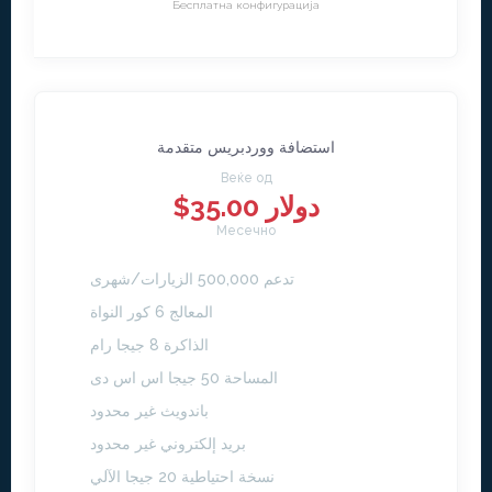
Бесплатна конфигурација
استضافة ووردبريس متقدمة
Веќе од
$35.00 دولار
Месечно
تدعم 500,000 الزيارات/شهرى
المعالج 6 كور النواة
الذاكرة 8 جيجا رام
المساحة 50 جيجا اس اس دى
باندويث غير محدود
بريد إلكتروني غير محدود
نسخة احتياطية 20 جيجا الآلي