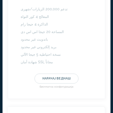
تدعم 200,000 الزيارات/شهرى
المعالج 4 كور النواة
الذاكرة 4 جيجا رام
المساحة 20 جيجا اس اس دى
باندويث غير محدود
بريد إلكتروني غير محدود
نسخة احتياطية 5 جيجا الآلي
شهادة أمان SSL مجاناً
НАРАЧАЈ ВЕДНАШ
Бесплатна конфигурација