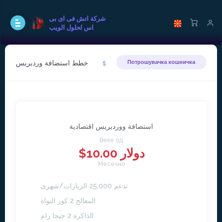
شركة اتش فى اى بى
اس لحلول الويب
خطط استضافة وردبريس
Потрошувачка кошничка
استضافة ووردبريس اقتصادية
Веќе од
$10.00 دولار
Месечно
تدعم 25,000 الزيارات/شهرى
المعالج 2 كور النواة
الذاكرة 2 جيجا رام