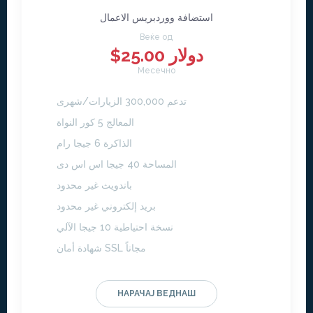
استضافة ووردبريس الاعمال
Веќе од
$25.00 دولار
Месечно
تدعم 300,000 الزيارات/شهرى
المعالج 5 كور النواة
الذاكرة 6 جيجا رام
المساحة 40 جيجا اس اس دى
باندويث غير محدود
بريد إلكتروني غير محدود
نسخة احتياطية 10 جيجا الآلي
شهادة أمان SSL مجاناً
НАРАЧАЈ ВЕДНАШ