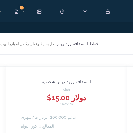
Új!
خطط استضافة وردبريس
حل بسيط وفعال وكامل لمواقع الويب ا
استضافة ووردبريس شخصية
Akár
$15.00 دولار
havonta
تدعم 200,000 الزيارات/شهرى
المعالج 4 كور النواة