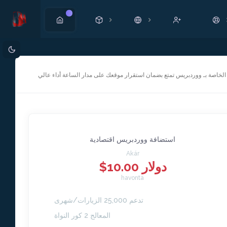
Új!
لخاصة بـ ووردبريس تمتع بضمان استقرار موقعك على مدار الساعة أداء عالي
استضافة ووردبريس اقتصادية
Akár
$10.00 دولار
havonta
تدعم 25,000 الزيارات/شهرى
المعالج 2 كور النواة