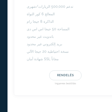
تدعم 500,000 الزيارات/شهرى
المعالج 6 كور النواة
الذاكرة 8 جيجا رام
المساحة 50 جيجا اس اس دى
باندويث غير محدود
بريد إلكتروني غير محدود
نسخة احتياطية 20 جيجا الآلي
شهادة أمان SSL مجاناً
RENDELÉS
Ingyenes beállítás