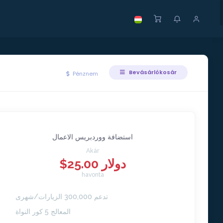
Bevásárlókosár
Pénznem
استضافة ووردبريس الاعمال
Akár
$25.00 دولار
havonta
تدعم 300,000 الزيارات/شهرى
المعالج 5 كور النواة