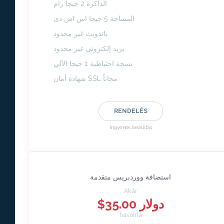
الذاكرة 2 جيجا رام
المساحة 5 جيجا اس اس دى
باندويث غير محدود
بريد إلكتروني غير محدود
نسخة احتياطية 1 جيجا الآلي
شهادة أمان SSL مجاناً
RENDELÉS
Ingyenes beállítás
استضافة ووردبريس متقدمة
Akár
$35.00 دولار
havonta