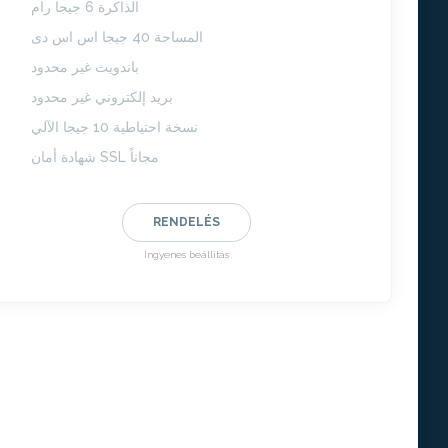
الذاكرة 6 جيجا رام
المساحة 40 جيجا اس اس دى
باندويث غير محدود
بريد إلكتروني غير محدود
نسخة احتياطية 10 جيجا الآلي
شهادة أمان SSL مجاناً
RENDELÉS
Ingyenes beállítás