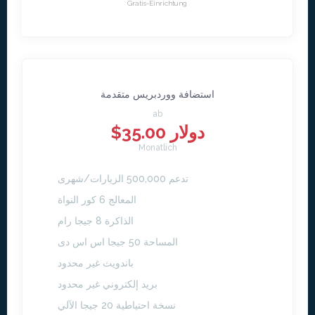
Gratis-Einrichtung
استضافة ووردبريس متقدمة
ab
$35.00 دولار
Monatlich
تدعم 500,000 الزيارات/شهرى
المعالج 6 كور النواة
الذاكرة 8 جيجا رام
المساحة 50 جيجا اس اس دى
باندويث غير محدود
بريد إلكتروني غير محدود
نسخة احتياطية 20 جيجا الآلي