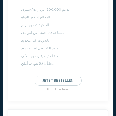
تدعم 200,000 الزيارات/شهرى
المعالج 4 كور النواة
الذاكرة 4 جيجا رام
المساحة 20 جيجا اس اس دى
باندويث غير محدود
بريد إلكتروني غير محدود
نسخة احتياطية 5 جيجا الآلي
شهادة أمان SSL مجاناً
JETZT BESTELLEN
Gratis-Einrichtung