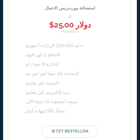
استضافة ووردبريس الاعمال
ab
$25.00 دولار
Monatlich
تدعم 300,000 الزيارات/شهرى
المعالج 5 كور النواة
الذاكرة 6 جيجا رام
المساحة 40 جيجا اس اس دى
باندويث غير محدود
بريد إلكتروني غير محدود
نسخة احتياطية 10 جيجا الآلي
شهادة أمان SSL مجاناً
JETZT BESTELLEN