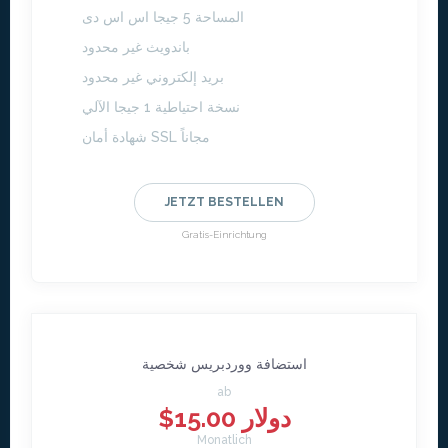
المساحة 5 جيجا اس اس دى
باندويث غير محدود
بريد إلكتروني غير محدود
نسخة احتياطية 1 جيجا الآلي
شهادة أمان SSL مجاناً
JETZT BESTELLEN
Gratis-Einrichtung
استضافة ووردبريس شخصية
ab
$15.00 دولار
Monatlich