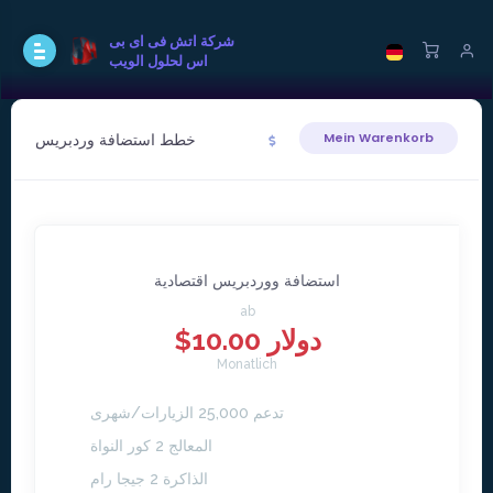
شركة اتش فى اى بى
اس لحلول الويب
خطط استضافة وردبريس
Mein Warenkorb
استضافة ووردبريس اقتصادية
ab
$10.00 دولار
Monatlich
تدعم 25,000 الزيارات/شهرى
المعالج 2 كور النواة
الذاكرة 2 جيجا رام