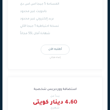
المساحة 5 جيجا اس اس دى
باندويث غير محدود
بريد إلكتروني غير محدود
نسخة احتياطية 1 جيجا الآلي
شهادة أمان SSL مجاناً
أطلبه الآن
إعداد مجاني
استضافة ووردبريس شخصية
يبدأ من
4.60 دينار كويتى
شهري