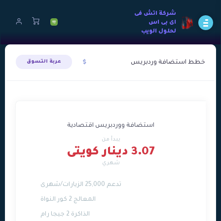
شركة اتش فى
اى بى اس
لحلول الويب
خطط استضافة وردبريس
عربة التسوق
استضافة ووردبريس اقتصادية
يبدأ من
3.07 دينار كويتى
شهري
تدعم 25,000 الزيارات/شهرى
المعالج 2 كور النواة
الذاكرة 2 جيجا رام