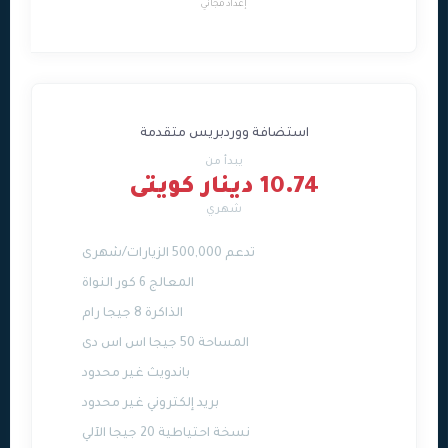
إعداد مجاني
استضافة ووردبريس متقدمة
يبدأ من
10.74 دينار كويتى
شهري
تدعم 500,000 الزيارات/شهرى
المعالج 6 كور النواة
الذاكرة 8 جيجا رام
المساحة 50 جيجا اس اس دى
باندويث غير محدود
بريد إلكتروني غير محدود
نسخة احتياطية 20 جيجا الآلي