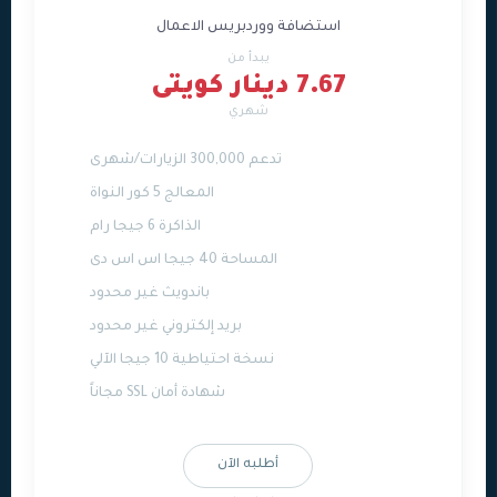
استضافة ووردبريس الاعمال
يبدأ من
7.67 دينار كويتى
شهري
تدعم 300,000 الزيارات/شهرى
المعالج 5 كور النواة
الذاكرة 6 جيجا رام
المساحة 40 جيجا اس اس دى
باندويث غير محدود
بريد إلكتروني غير محدود
نسخة احتياطية 10 جيجا الآلي
شهادة أمان SSL مجاناً
أطلبه الآن