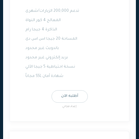
تدعم 200,000 الزيارات/شهرى
المعالج 4 كور النواة
الذاكرة 4 جيجا رام
المساحة 20 جيجا اس اس دى
باندويث غير محدود
بريد إلكتروني غير محدود
نسخة احتياطية 5 جيجا الآلي
شهادة أمان SSL مجاناً
أطلبه الآن
إعداد مجاني