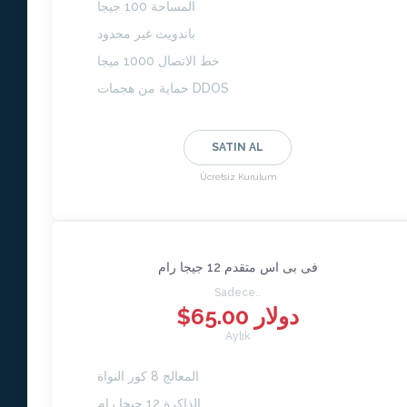
المساحة 100 جيجا
باندويث غير محدود
خط الاتصال 1000 ميجا
حماية من هجمات DDOS
SATIN AL
Ücretsiz Kurulum
فى بى اس متقدم 12 جيجا رام
Sadece..
$65.00 دولار
Aylık
المعالج 8 كور النواة
الذاكرة 12 جيجا رام