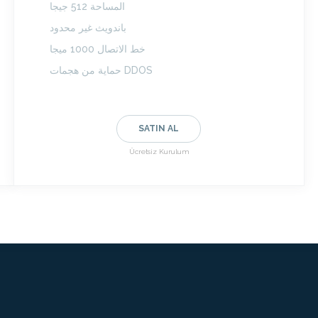
المساحة 512 جيجا
باندويث غير محدود
خط الاتصال 1000 ميجا
حماية من هجمات DDOS
SATIN AL
Ücretsiz Kurulum