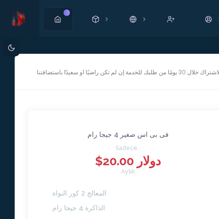
Yeni
 تكن راضيًا او سعيدًا باستضافتنا
فى بى اس صغير 4 جيجا رام
Sadece..
$20.00 دولار
Aylık
المعالج 2 كور النواة
الذاكرة 4 جيجا رام