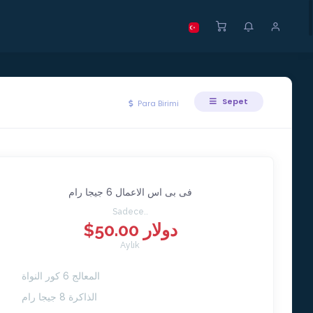
Sepet
Para Birimi
فى بى اس الاعمال 6 جيجا رام
Sadece..
$50.00 دولار
Aylık
المعالج 6 كور النواة
الذاكرة 8 جيجا رام