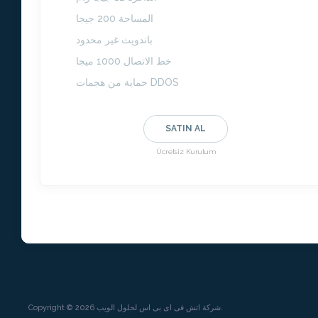
المساحة 200 جيجا
باندويث غير محدود
خط الاتصال 1000 ميجا
حماية من هجمات DDOS
SATIN AL
Ücretsiz Kurulum
Copyright © 2026 شركة اتش فى اى بى اس لحلول الويب.