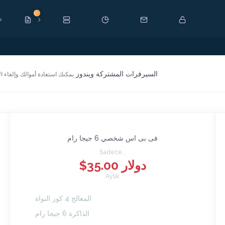
Yeni
السيرفرات المشتركة ويندوز
يمكنك استعادة أموالك وإلغاء الاشتراك خلال 30 يومًا من طلبك للخدمة إن لم
فى بى اس شخصي 6 جيجا رام
Sadece..
$35.00 دولار
Aylık
المعالج 4 كور النواة
الذاكرة 6 جيجا رام