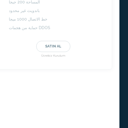
المساحة 200 جيجا
باندويث غير محدود
خط الاتصال 1000 ميجا
حماية من هجمات DDOS
SATIN AL
Ücretsiz Kurulum