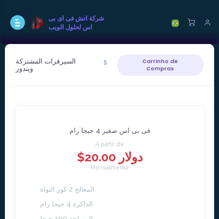
شركة اتش فى اى بى
اس لحلول الويب
السيرفرات المشتركة
Carrinho de
ويندوز
Compras
فى بى اس صغير 4 جيجا رام
A partir de
$20.00 دولار
Mensalmente
المعالج 2 كور النواة
الذاكرة 4 جيجا رام
المساحة 100 جيجا