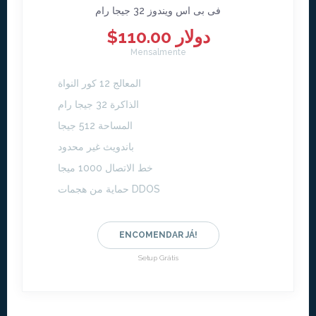
فى بى اس ويندوز 32 جيجا رام
$110.00 دولار
Mensalmente
المعالج 12 كور النواة
الذاكرة 32 جيجا رام
المساحة 512 جيجا
باندويث غير محدود
خط الاتصال 1000 ميجا
حماية من هجمات DDOS
ENCOMENDAR JÁ!
Setup Grátis