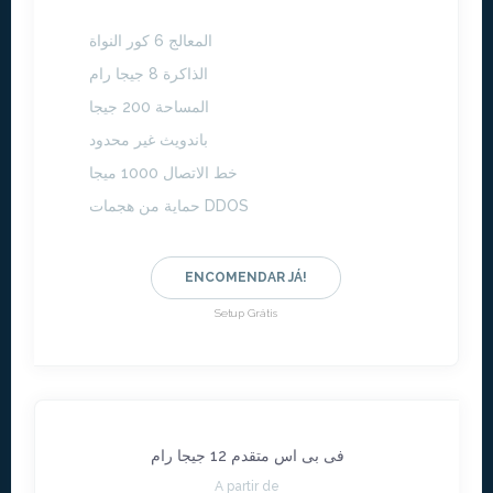
المعالج 6 كور النواة
الذاكرة 8 جيجا رام
المساحة 200 جيجا
باندويث غير محدود
خط الاتصال 1000 ميجا
حماية من هجمات DDOS
ENCOMENDAR JÁ!
Setup Grátis
فى بى اس متقدم 12 جيجا رام
A partir de