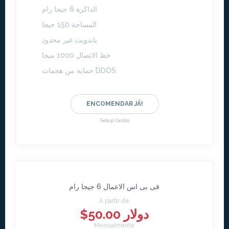
الذاكرة 6 جيجا رام
المساحة 150 جيجا
باندويث غير محدود
خط الاتصال 1000 ميجا
حماية من هجمات DDOS
ENCOMENDAR JÁ!
Setup Grátis
فى بى اس الاعمال 6 جيجا رام
A partir de
$50.00 دولار
Mensalmente