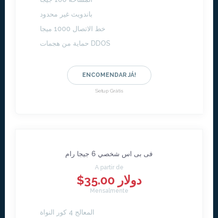
باندويث غير محدود
خط الاتصال 1000 ميجا
حماية من هجمات DDOS
ENCOMENDAR JÁ!
Setup Grátis
فى بى اس شخصي 6 جيجا رام
A partir de
$35.00 دولار
Mensalmente
المعالج 4 كور النواة