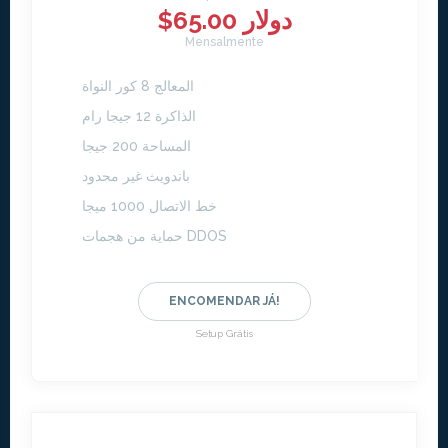
$65.00 دولار
Mensalmente
المعالج 8 كور النواة
الذاكرة 12 جيجا رام
المساحة 200 جيجا
باندويث غير محدود
خط الاتصال 1000 ميجا
حماية من هجمات DDOS
ENCOMENDAR JÁ!
Setup Grátis