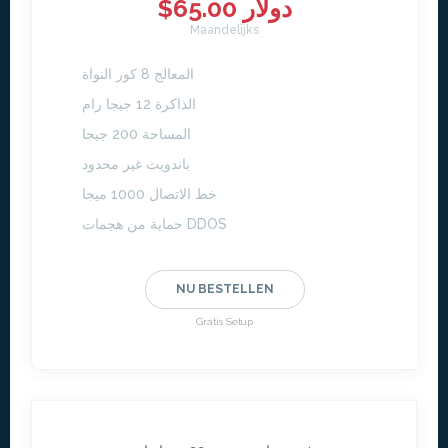
$65.00 دولار
Maandelijks
المعالج 8 كور النواة
الذاكرة 12 جيجا رام
المساحة 200 جيجا
باندويث غير محدود
خط الاتصال 1000 ميجا
حماية من هجمات DDOS
NU BESTELLEN
Gratis Setup