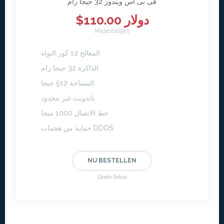
فى بى اس ويندوز 32 جيجا رام
$110.00 دولار
Maandelijks
المعالج 12 كور النواة
الذاكرة 32 جيجا رام
المساحة 512 جيجا
باندويث غير محدود
خط الاتصال 1000 ميجا
حماية من هجمات DDOS
NU BESTELLEN
Gratis Setup