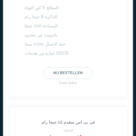
المعالج 6 كور النواة
الذاكرة 8 جيجا رام
المساحة 200 جيجا
باندويث غير محدود
خط الاتصال 1000 ميجا
حماية من هجمات DDOS
NU BESTELLEN
Gratis Setup
فى بى اس متقدم 12 جيجا رام
Vanaf