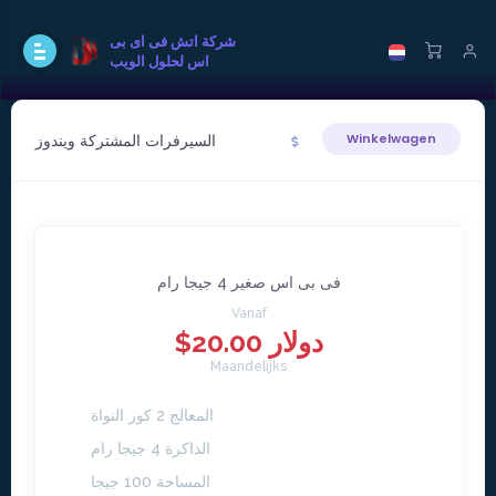
شركة اتش فى اى بى
اس لحلول الويب
السيرفرات المشتركة ويندوز
Winkelwagen
فى بى اس صغير 4 جيجا رام
Vanaf
$20.00 دولار
Maandelijks
المعالج 2 كور النواة
الذاكرة 4 جيجا رام
المساحة 100 جيجا