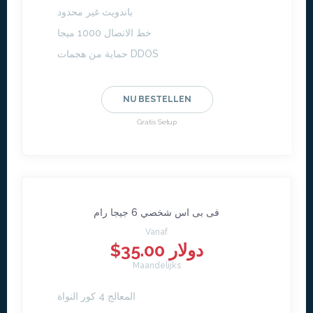
باندويث غير محدود
خط الاتصال 1000 ميجا
حماية من هجمات DDOS
NU BESTELLEN
Gratis Setup
فى بى اس شخصي 6 جيجا رام
Vanaf
$35.00 دولار
Maandelijks
المعالج 4 كور النواة