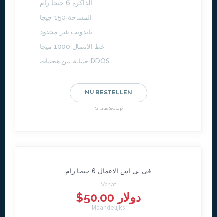
الذاكرة 6 جيجا رام
المساحة 150 جيجا
باندويث غير محدود
خط الاتصال 1000 ميجا
حماية من هجمات DDOS
NU BESTELLEN
Gratis Setup
فى بى اس الاعمال 6 جيجا رام
Vanaf
$50.00 دولار
Maandelijks