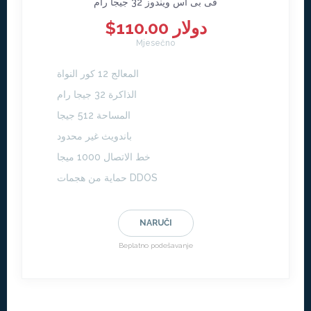
فى بى اس ويندوز 32 جيجا رام
$110.00 دولار
Mjesečno
المعالج 12 كور النواة
الذاكرة 32 جيجا رام
المساحة 512 جيجا
باندويث غير محدود
خط الاتصال 1000 ميجا
حماية من هجمات DDOS
NARUČI
Beplatno podešavanje