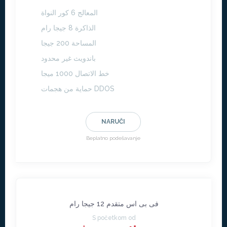
المعالج 6 كور النواة
الذاكرة 8 جيجا رام
المساحة 200 جيجا
باندويث غير محدود
خط الاتصال 1000 ميجا
حماية من هجمات DDOS
NARUČI
Beplatno podešavanje
فى بى اس متقدم 12 جيجا رام
S početkom od