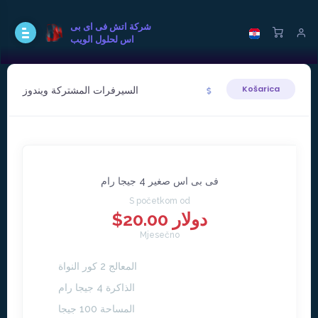
شركة اتش فى اى بى
اس لحلول الويب
السيرفرات المشتركة ويندوز
Košarica
فى بى اس صغير 4 جيجا رام
S početkom od
$20.00 دولار
Mjesečno
المعالج 2 كور النواة
الذاكرة 4 جيجا رام
المساحة 100 جيجا