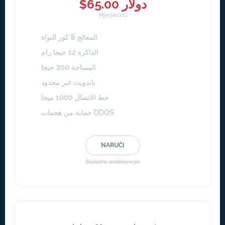
$65.00 دولار
Mjesečno
المعالج 8 كور النواة
الذاكرة 12 جيجا رام
المساحة 200 جيجا
باندويث غير محدود
خط الاتصال 1000 ميجا
حماية من هجمات DDOS
NARUČI
Beplatno podešavanje