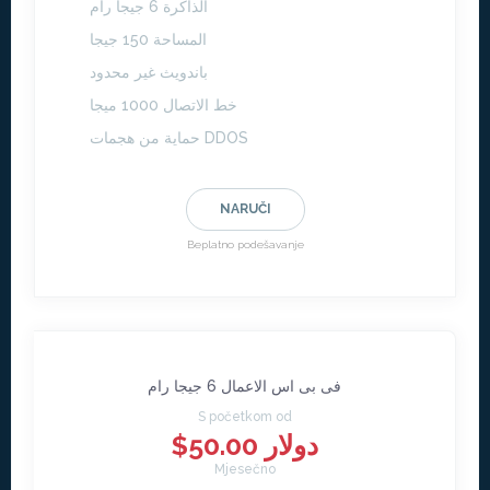
الذاكرة 6 جيجا رام
المساحة 150 جيجا
باندويث غير محدود
خط الاتصال 1000 ميجا
حماية من هجمات DDOS
NARUČI
Beplatno podešavanje
فى بى اس الاعمال 6 جيجا رام
S početkom od
$50.00 دولار
Mjesečno