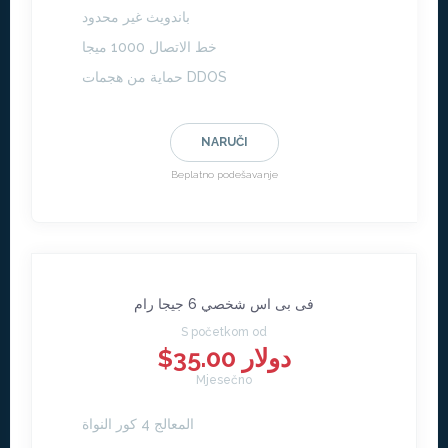
باندويث غير محدود
خط الاتصال 1000 ميجا
حماية من هجمات DDOS
NARUČI
Beplatno podešavanje
فى بى اس شخصي 6 جيجا رام
S početkom od
$35.00 دولار
Mjesečno
المعالج 4 كور النواة