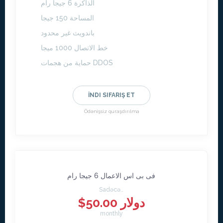
الذاكرة 6 جيجا رام
المساحة 150 جيجا
باندويث غير محدود
خط الاتصال 1000 ميجا
حماية من هجمات DDOS
İNDI SIFARIŞ ET
Ödənişsiz quraşdırılma
فى بى اس الاعمال 6 جيجا رام
Sadəcə..
$50.00 دولار
monthly