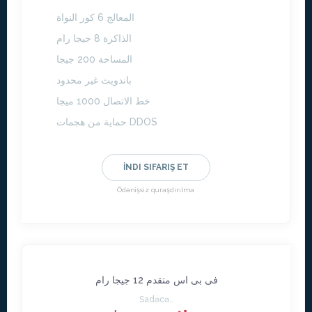
المعالج 6 كور النواة
الذاكرة 8 جيجا رام
المساحة 200 جيجا
باندويث غير محدود
خط الاتصال 1000 ميجا
حماية من هجمات DDOS
İNDI SIFARIŞ ET
Ödənişsiz quraşdırılma
فى بى اس متقدم 12 جيجا رام
Sadəcə..