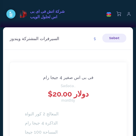
شركة اتش فى اى بى
اس لحلول الويب
السيرفرات المشتركة ويندوز
Səbət
فى بى اس صغير 4 جيجا رام
Sadəcə..
$20.00 دولار
monthly
المعالج 2 كور النواة
الذاكرة 4 جيجا رام
المساحة 100 جيجا