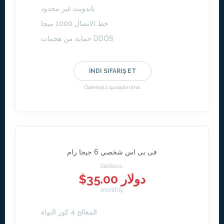
باندويث غير محدود
خط الاتصال 1000 ميجا
حماية من هجمات DDOS
İNDI SIFARIŞ ET
Ödənişsiz quraşdırılma
فى بى اس شخصي 6 جيجا رام
Sadəcə..
$35.00 دولار
monthly
المعالج 4 كور النواة