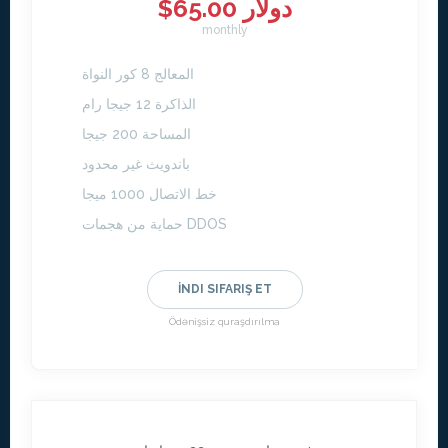
$65.00 دولار
monthly
المعالج 8 كور النواة
الذاكرة 12 جيجا رام
المساحة 200 جيجا
باندويث غير محدود
خط الاتصال 1000 ميجا
حماية من هجمات DDOS
İNDI SIFARIŞ ET
Ödənişsiz quraşdırılma