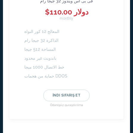
فى بى اس ويندوز 32 جيجا رام
$110.00 دولار
monthly
المعالج 12 كور النواة
الذاكرة 32 جيجا رام
المساحة 512 جيجا
باندويث غير محدود
خط الاتصال 1000 ميجا
حماية من هجمات DDOS
İNDI SIFARIŞ ET
Ödənişsiz quraşdırılma