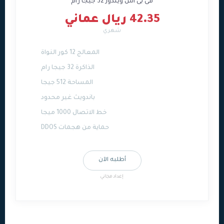
فى بى اس ويندوز 32 جيجا رام
42.35 ريال عماني
شهري
المعالج 12 كور النواة
الذاكرة 32 جيجا رام
المساحة 512 جيجا
باندويث غير محدود
خط الاتصال 1000 ميجا
حماية من هجمات DDOS
أطلبه الآن
إعداد مجاني