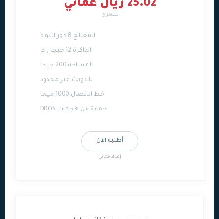
25.02 ريال عماني
شهري
المعالج 8 كور النواة
الذاكرة 12 جيجا رام
المساحة 200 جيجا
باندويث غير محدود
خط الاتصال 1000 ميجا
حماية من هجمات DDOS
أطلبه الآن
إعداد مجاني