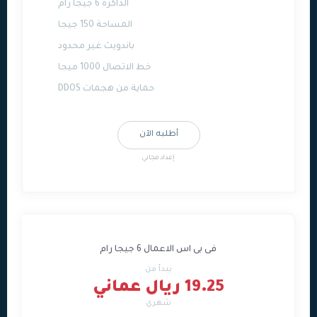
الذاكرة 6 جيجا رام
المساحة 150 جيجا
باندويث غير محدود
خط الاتصال 1000 ميجا
حماية من هجمات DDOS
أطلبه الآن
إعداد مجاني
فى بى اس الاعمال 6 جيجا رام
يبدأ من
19.25 ريال عماني
شهري