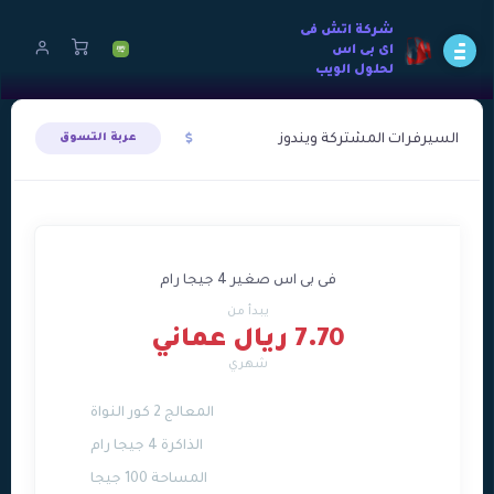
شركة اتش فى
اى بى اس
لحلول الويب
السيرفرات المشتركة ويندوز
عربة التسوق
فى بى اس صغير 4 جيجا رام
يبدأ من
7.70 ريال عماني
شهري
المعالج 2 كور النواة
الذاكرة 4 جيجا رام
المساحة 100 جيجا