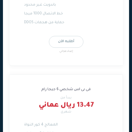
باندويث غير محدود
خط الاتصال 1000 ميجا
حماية من هجمات DDOS
أطلبه الآن
إعداد مجاني
فى بى اس شخصي 6 جيجا رام
يبدأ من
13.47 ريال عماني
شهري
المعالج 4 كور النواة