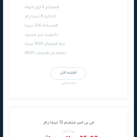
المعالج 6 كور النواة
الذاكرة 8 جيجا رام
المساحة 200 جيجا
باندويث غير محدود
خط الاتصال 1000 ميجا
حماية من هجمات DDOS
أطلبه الآن
إعداد مجاني
فى بى اس متقدم 12 جيجا رام
يبدأ من