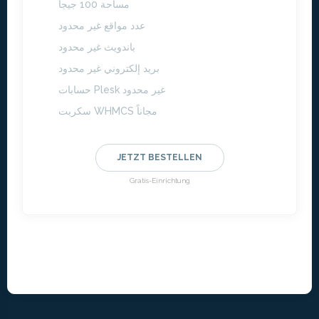
مساحة 100 جيجا
عدد مواقع غير محدود
باندويث غير محدود
بريد إلكتروني غير محدود
حسابات Plesk غير محدود
سكربت WHMCS مجاناً
JETZT BESTELLEN
Gratis-Einrichtung