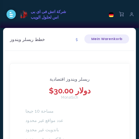
شركة اتش فى اى بى
اس لحلول الويب
خطط ريسلر ويندوز
Mein Warenkorb
ريسلر ويندوز اقتصادية
$30.00 دولار
Monatlich
مساحة 10 جيجا
عدد مواقع غير محدود
باندويث غير محدود