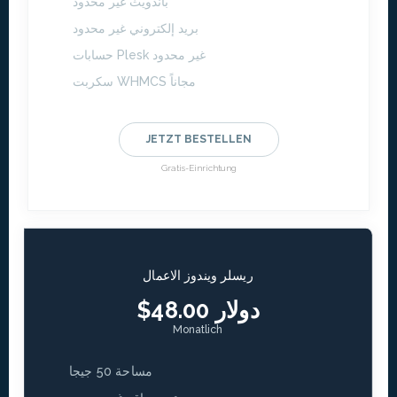
باندويث غير محدود
بريد إلكتروني غير محدود
حسابات Plesk غير محدود
سكربت WHMCS مجاناً
JETZT BESTELLEN
Gratis-Einrichtung
ريسلر ويندوز الاعمال
$48.00 دولار
Monatlich
مساحة 50 جيجا