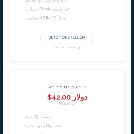
بريد إلكتروني غير محدود
حسابات Plesk غير محدود
سكربت WHMCS مجاناً
JETZT BESTELLEN
Gratis-Einrichtung
ريسلر ويندوز شخصي
$42.00 دولار
Monatlich
مساحة 25 جيجا
عدد مواقع غير محدود