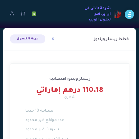
شركة اتش فى
اى بى اس
لحلول الويب
خطط ريسلر ويندوز
عربة التسوق
ريسلر ويندوز اقتصادية
110.18 درهم إماراتي
شهري
مساحة 10 جيجا
عدد مواقع غير محدود
باندويث غير محدود