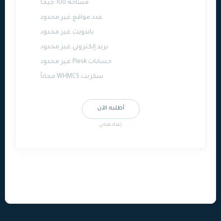
مساحة 100 جيجا
عدد مواقع غير محدود
باندويث غير محدود
بريد إلكتروني غير محدود
حسابات Plesk غير محدود
سكربت WHMCS مجاناً
أطلبه الآن
إعداد مجاني