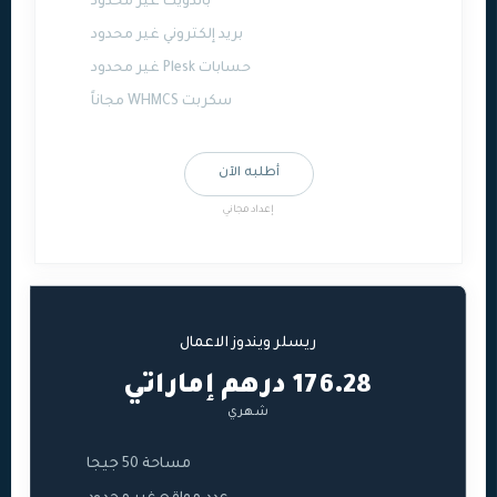
باندويث غير محدود
بريد إلكتروني غير محدود
حسابات Plesk غير محدود
سكربت WHMCS مجاناً
أطلبه الآن
إعداد مجاني
ريسلر ويندوز الاعمال
176.28 درهم إماراتي
شهري
مساحة 50 جيجا