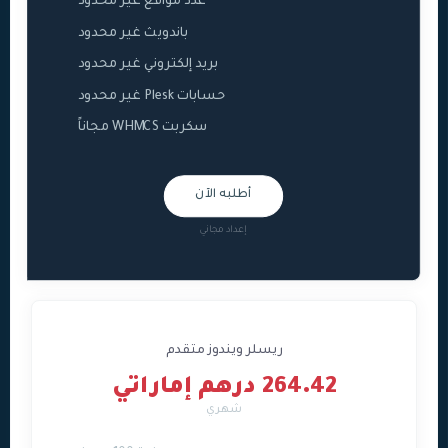
عدد مواقع غير محدود
باندويث غير محدود
بريد إلكتروني غير محدود
حسابات Plesk غير محدود
سكربت WHMCS مجاناً
أطلبه الآن
إعداد مجاني
ريسلر ويندوز متقدم
264.42 درهم إماراتي
شهري