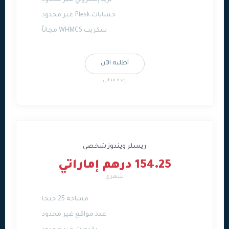
بريد إلكتروني غير محدود
حسابات Plesk غير محدود
سكربت WHMCS مجاناً
أطلبه الآن
إعداد مجاني
ريسلر ويندوز شخصي
154.25 درهم إماراتي
شهري
مساحة 25 جيجا
عدد مواقع غير محدود