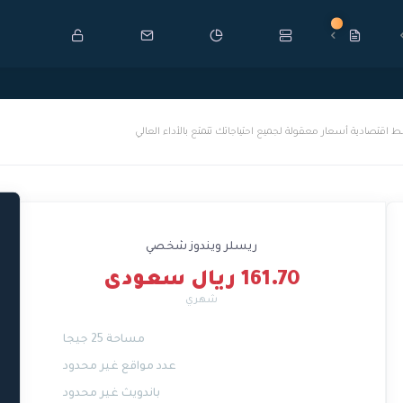
جديد
صادية أسعار معقولة لجميع احتياجاتك تتمتع بالأداء العالي
ريسلر ويندوز شخصي
161.70 ريال سعودى
شهري
مساحة 25 جيجا
عدد مواقع غير محدود
باندويث غير محدود