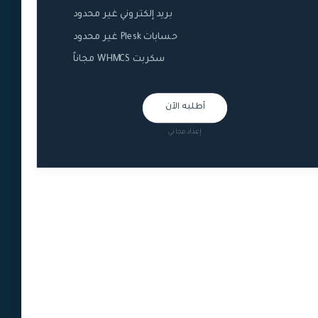
بريد إلكتروني غير محدود
حسابات Plesk غير محدود
سكربت WHMCS مجاناً
أطلبه الآن
إعداد مجاني