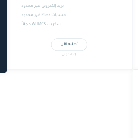
بريد إلكتروني غير محدود
حسابات Plesk غير محدود
سكربت WHMCS مجاناً
أطلبه الآن
إعداد مجاني