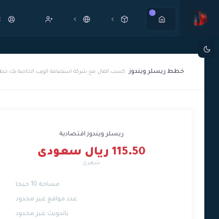
جديد
خطط ريسلر ويندوز
كسب المال مع شركة استضافة الويب الخاصة بك خطط اقت
ريسلر ويندوز اقتصادية
115.50 ريال سعودى
شهري
مساحة 10 جيجا
عدد مواقع غير محدود
باندويث غير محدود