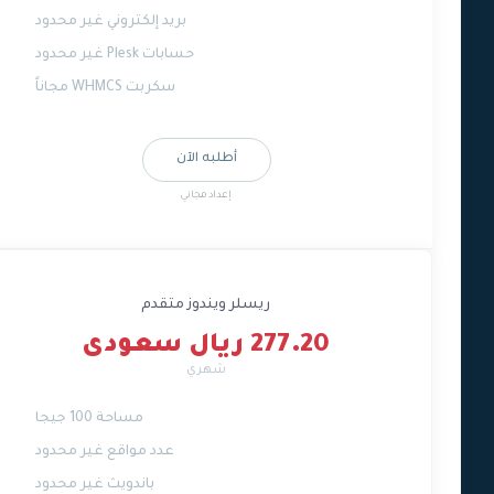
بريد إلكتروني غير محدود
حسابات Plesk غير محدود
سكربت WHMCS مجاناً
أطلبه الآن
إعداد مجاني
ريسلر ويندوز متقدم
277.20 ريال سعودى
شهري
مساحة 100 جيجا
عدد مواقع غير محدود
باندويث غير محدود