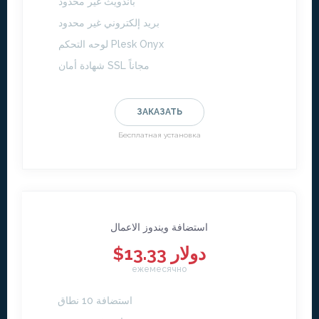
باندويث غير محدود
بريد إلكتروني غير محدود
لوحه التحكم Plesk Onyx
شهادة أمان SSL مجاناً
ЗАКАЗАТЬ
Бесплатная установка
استضافة ويندوز الاعمال
$13.33 دولار
ежемесячно
استضافة 10 نطاق