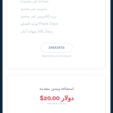
مساحة غير محدودة
باندويث غير محدود
بريد إلكتروني غير محدود
لوحه التحكم Plesk Onyx
شهادة أمان SSL مجاناً
ЗАКАЗАТЬ
Бесплатная установка
استضافة ويندوز متقدمة
$20.00 دولار
ежемесячно