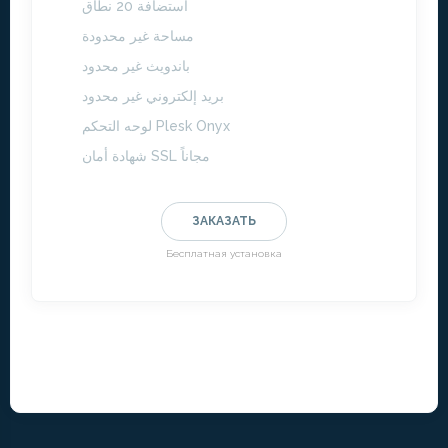
استضافة 20 نطاق
مساحة غير محدودة
باندويث غير محدود
بريد إلكتروني غير محدود
لوحه التحكم Plesk Onyx
شهادة أمان SSL مجاناً
ЗАКАЗАТЬ
Бесплатная установка