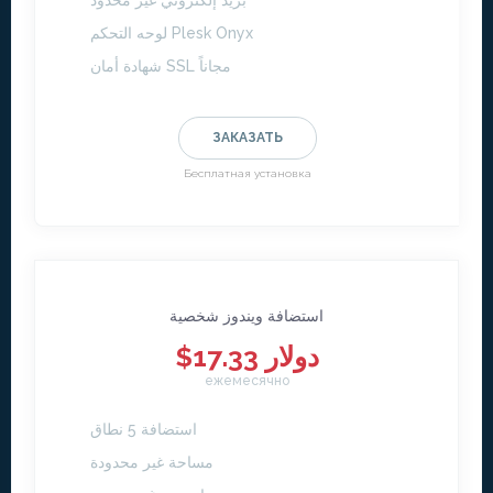
بريد إلكتروني غير محدود
لوحه التحكم Plesk Onyx
شهادة أمان SSL مجاناً
ЗАКАЗАТЬ
Бесплатная установка
استضافة ويندوز شخصية
$17.33 دولار
ежемесячно
استضافة 5 نطاق
مساحة غير محدودة