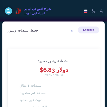
شركة اتش فى اى بى
اس لحلول الويب
خطط استضافة ويندوز
Корзина
استضافة ويندوز صغيرة
$6.83 دولار
ежемесячно
استضافة 1 نطاق
مساحة غير محدودة
باندويث غير محدود