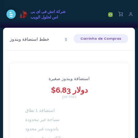
شركة اتش فى اى بى
اس لحلول الويب
خطط استضافة ويندوز
Carrinho de Compras
استضافة ويندوز صغيرة
$6.83 دولار
por mês
استضافة 1 نطاق
مساحة غير محدودة
باندويث غير محدود