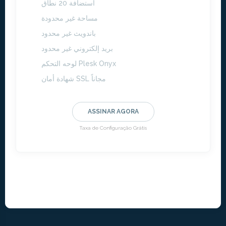
استضافة 20 نطاق
مساحة غير محدودة
باندويث غير محدود
بريد إلكتروني غير محدود
لوحه التحكم Plesk Onyx
شهادة أمان SSL مجاناً
ASSINAR AGORA
Taxa de Configuração Grátis