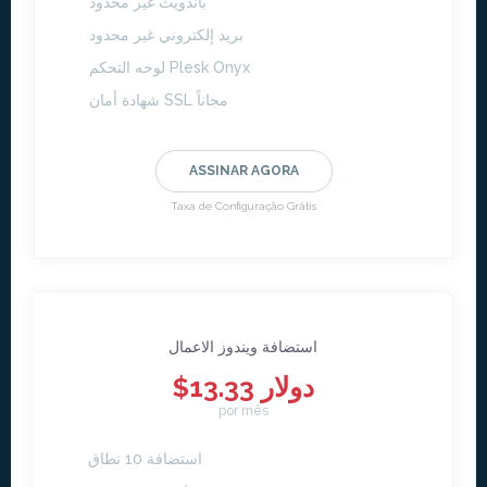
باندويث غير محدود
بريد إلكتروني غير محدود
لوحه التحكم Plesk Onyx
شهادة أمان SSL مجاناً
ASSINAR AGORA
Taxa de Configuração Grátis
استضافة ويندوز الاعمال
$13.33 دولار
por mês
استضافة 10 نطاق