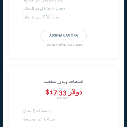
بريد إلكتروني غير محدود
لوحه التحكم Plesk Onyx
شهادة أمان SSL مجاناً
ASSINAR AGORA
Taxa de Configuração Grátis
استضافة ويندوز شخصية
$17.33 دولار
por mês
استضافة 5 نطاق
مساحة غير محدودة