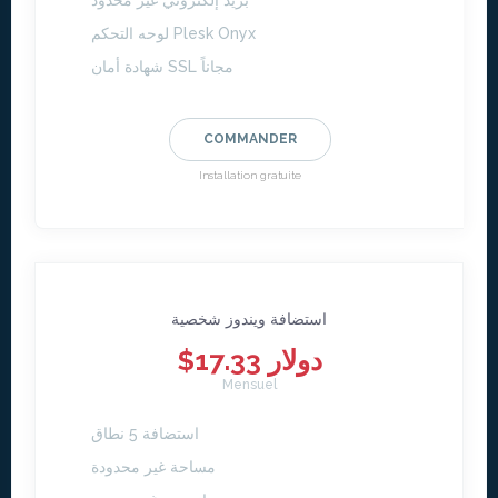
بريد إلكتروني غير محدود
لوحه التحكم Plesk Onyx
شهادة أمان SSL مجاناً
COMMANDER
Installation gratuite
استضافة ويندوز شخصية
$17.33 دولار
Mensuel
استضافة 5 نطاق
مساحة غير محدودة