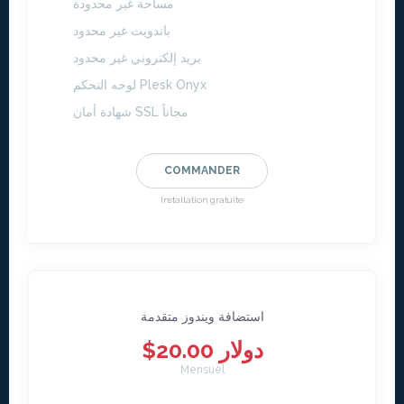
مساحة غير محدودة
باندويث غير محدود
بريد إلكتروني غير محدود
لوحه التحكم Plesk Onyx
شهادة أمان SSL مجاناً
COMMANDER
Installation gratuite
استضافة ويندوز متقدمة
$20.00 دولار
Mensuel