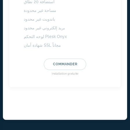
استضافة 20 نطاق
مساحة غير محدودة
باندويث غير محدود
بريد إلكتروني غير محدود
لوحه التحكم Plesk Onyx
شهادة أمان SSL مجاناً
COMMANDER
Installation gratuite