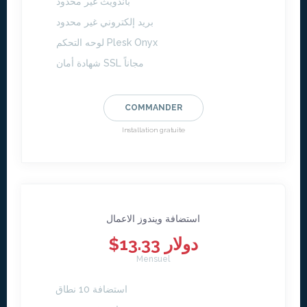
باندويث غير محدود
بريد إلكتروني غير محدود
لوحه التحكم Plesk Onyx
شهادة أمان SSL مجاناً
COMMANDER
Installation gratuite
استضافة ويندوز الاعمال
$13.33 دولار
Mensuel
استضافة 10 نطاق