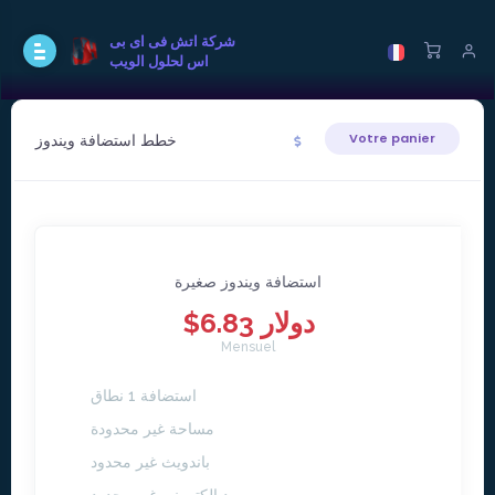
شركة اتش فى اى بى
اس لحلول الويب
خطط استضافة ويندوز
Votre panier
استضافة ويندوز صغيرة
$6.83 دولار
Mensuel
استضافة 1 نطاق
مساحة غير محدودة
باندويث غير محدود