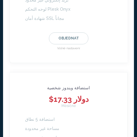
بريد إلكتروني غير محدود
لوحه التحكم Plesk Onyx
شهادة أمان SSL مجاناً
OBJEDNAT
Volné nastavení
استضافة ويندوز شخصية
$17.33 دولار
Měsíčně
استضافة 5 نطاق
مساحة غير محدودة