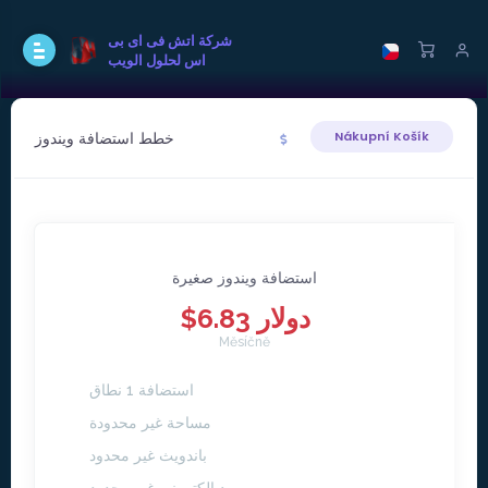
شركة اتش فى اى بى
اس لحلول الويب
خطط استضافة ويندوز
Nákupní Košík
استضافة ويندوز صغيرة
$6.83 دولار
Měsíčně
استضافة 1 نطاق
مساحة غير محدودة
باندويث غير محدود