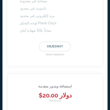
مساحة غير محدودة
باندويث غير محدود
بريد إلكتروني غير محدود
لوحه التحكم Plesk Onyx
شهادة أمان SSL مجاناً
OBJEDNAT
Volné nastavení
استضافة ويندوز متقدمة
$20.00 دولار
Měsíčně