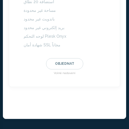
استضافة 20 نطاق
مساحة غير محدودة
باندويث غير محدود
بريد إلكتروني غير محدود
لوحه التحكم Plesk Onyx
شهادة أمان SSL مجاناً
OBJEDNAT
Volné nastavení