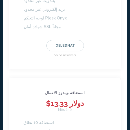
باندويث غير محدود
بريد إلكتروني غير محدود
لوحه التحكم Plesk Onyx
شهادة أمان SSL مجاناً
OBJEDNAT
Volné nastavení
استضافة ويندوز الاعمال
$13.33 دولار
Měsíčně
استضافة 10 نطاق