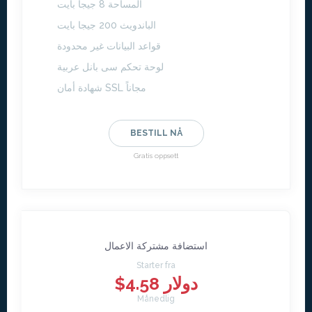
المساحة 8 جيجا بايت
الباندويث 200 جيجا بايت
قواعد البيانات غير محدودة
لوحة تحكم سى بانل عربية
شهادة أمان SSL مجاناً
BESTILL NÅ
Gratis oppsett
استضافة مشتركة الاعمال
Starter fra
$4.58 دولار
Månedlig