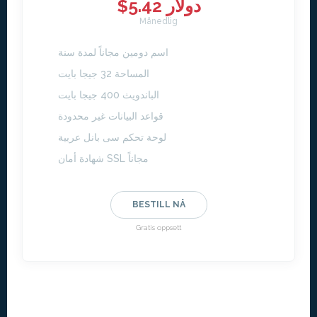
$5.42 دولار
Månedlig
اسم دومين مجاناً لمدة سنة
المساحة 32 جيجا بايت
الباندويث 400 جيجا بايت
قواعد البيانات غير محدودة
لوحة تحكم سى بانل عربية
شهادة أمان SSL مجاناً
BESTILL NÅ
Gratis oppsett