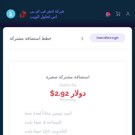
شركة اتش فى اى بى
اس لحلول الويب
خطط استضافة مشتركة
Handlevogn
استضافة مشتركة صغيرة
Starter fra
$2.92 دولار
Månedlig
اسم دومين مجاناً لمدة سنة
المساحة 4 جيجا بايت
الباندويث 150 جيجا بايت