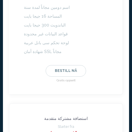
اسم دومين مجاناً لمدة سنة
المساحة 16 جيجا بايت
الباندويث 300 جيجا بايت
قواعد البيانات غير محدودة
لوحة تحكم سى بانل عربية
شهادة أمان SSL مجاناً
BESTILL NÅ
Gratis oppsett
استضافة مشتركة متقدمة
Starter fra