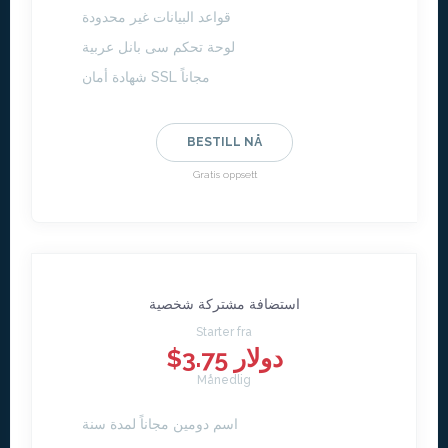
قواعد البيانات غير محدودة
لوحة تحكم سى بانل عربية
شهادة أمان SSL مجاناً
BESTILL NÅ
Gratis oppsett
استضافة مشتركة شخصية
Starter fra
$3.75 دولار
Månedlig
اسم دومين مجاناً لمدة سنة