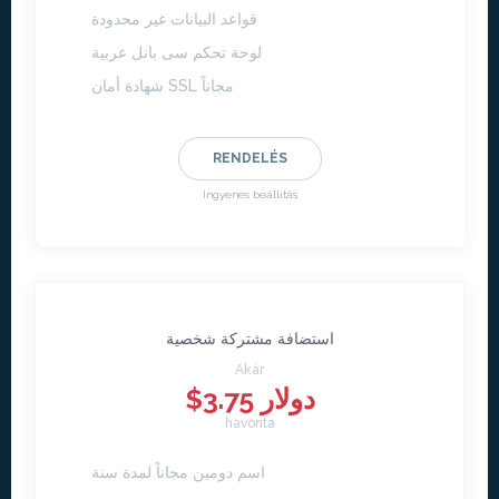
قواعد البيانات غير محدودة
لوحة تحكم سى بانل عربية
شهادة أمان SSL مجاناً
RENDELÉS
Ingyenes beállítás
استضافة مشتركة شخصية
Akár
$3.75 دولار
havonta
اسم دومين مجاناً لمدة سنة