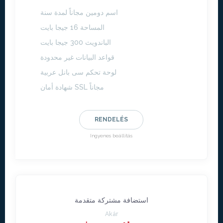
اسم دومين مجاناً لمدة سنة
المساحة 16 جيجا بايت
الباندويث 300 جيجا بايت
قواعد البيانات غير محدودة
لوحة تحكم سى بانل عربية
شهادة أمان SSL مجاناً
RENDELÉS
Ingyenes beállítás
استضافة مشتركة متقدمة
Akár