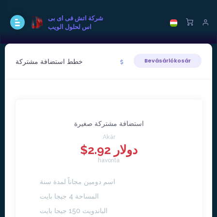
شركة اتش فى اى بى
اس لحلول الويب
خطط استضافة مشتركة
Bevásárlókosár
استضافة مشتركة صغيرة
Akár
$2.92 دولار
havonta
اسم دومين مجاناً لمدة سنة
المساحة 4 جيجا بايت
الباندويث 150 جيجا بايت