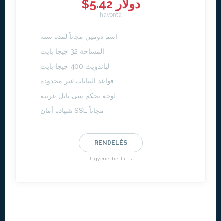
$5.42 دولار
havonta
اسم دومين مجاناً لمدة سنة
المساحة 32 جيجا بايت
الباندويث 400 جيجا بايت
قواعد البيانات غير محدودة
لوحة تحكم سى بانل عربية
شهادة أمان SSL مجاناً
RENDELÉS
Ingyenes beállítás