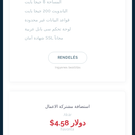
المساحة 8 جيجا بايت
الباندويث 200 جيجا بايت
قواعد البيانات غير محدودة
لوحة تحكم سى بانل عربية
شهادة أمان SSL مجاناً
RENDELÉS
Ingyenes beállítás
استضافة مشتركة الاعمال
Akár
$4.58 دولار
havonta