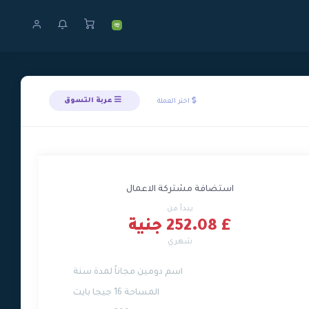
عربة التسوق
اختر العملة
استضافة مشتركة الاعمال
يبدأ من
£ 252.08 جنية
شهري
اسم دومين مجاناً لمدة سنة
المساحة 16 جيجا بايت