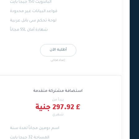
الباندويث 150 جيجا بايت
قواعد البيانات غير محدودة
لوحة تحكم سى بانل عربية
شهادة أمان SSL مجاناً
أطلبه الآن
إعداد مجاني
استضافة مشتركة متقدمة
يبدأ من
£ 297.92 جنية
شهري
اسم دومين مجاناً لمدة سنة
المساحة 32 جيجا بايت