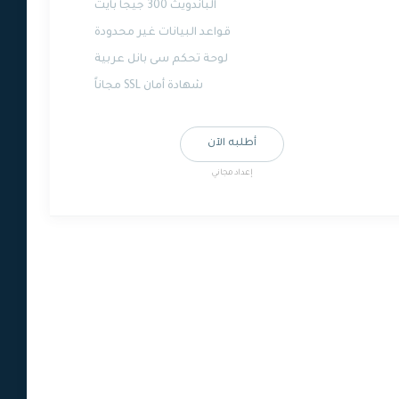
الباندويث 300 جيجا بايت
قواعد البيانات غير محدودة
لوحة تحكم سى بانل عربية
شهادة أمان SSL مجاناً
أطلبه الآن
إعداد مجاني