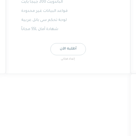
الباندويث 200 جيجا بايت
قواعد البيانات غير محدودة
لوحة تحكم سى بانل عربية
شهادة أمان SSL مجاناً
أطلبه الآن
إعداد مجاني