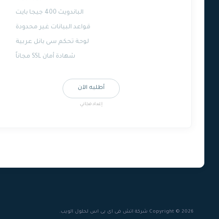
الباندويث 400 جيجا بايت
قواعد البيانات غير محدودة
لوحة تحكم سى بانل عربية
شهادة أمان SSL مجاناً
أطلبه الآن
إعداد مجاني
Copyright © 2026 شركة اتش فى اى بى اس لحلول الويب.