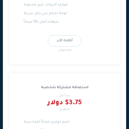
قواعد البيانات غير محدودة
لوحة تحكم سى بانل عربية
شهادة أمان SSL مجاناً
أطلبه الآن
إعداد مجاني
استضافة مشتركة شخصية
يبدأ من
$3.75 دولار
شهري
اسم دومين مجاناً لمدة سنة