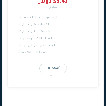
$5.42 دولار
شهري
اسم دومين مجاناً لمدة سنة
المساحة 32 جيجا بايت
الباندويث 400 جيجا بايت
قواعد البيانات غير محدودة
لوحة تحكم سى بانل عربية
شهادة أمان SSL مجاناً
أطلبه الآن
إعداد مجاني