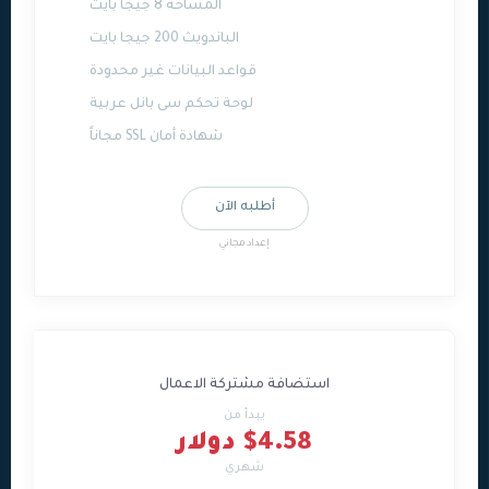
المساحة 8 جيجا بايت
الباندويث 200 جيجا بايت
قواعد البيانات غير محدودة
لوحة تحكم سى بانل عربية
شهادة أمان SSL مجاناً
أطلبه الآن
إعداد مجاني
استضافة مشتركة الاعمال
يبدأ من
$4.58 دولار
شهري