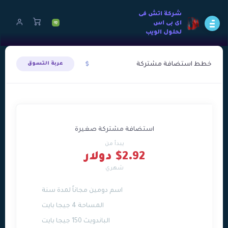
شركة اتش فى
اى بى اس
لحلول الويب
خطط استضافة مشتركة
عربة التسوق
استضافة مشتركة صغيرة
يبدأ من
$2.92 دولار
شهري
اسم دومين مجاناً لمدة سنة
المساحة 4 جيجا بايت
الباندويث 150 جيجا بايت