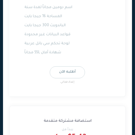
اسم دومين مجاناً لمدة سنة
المساحة 16 جيجا بايت
الباندويث 300 جيجا بايت
قواعد البيانات غير محدودة
لوحة تحكم سى بانل عربية
شهادة أمان SSL مجاناً
أطلبه الآن
إعداد مجاني
استضافة مشتركة متقدمة
يبدأ من