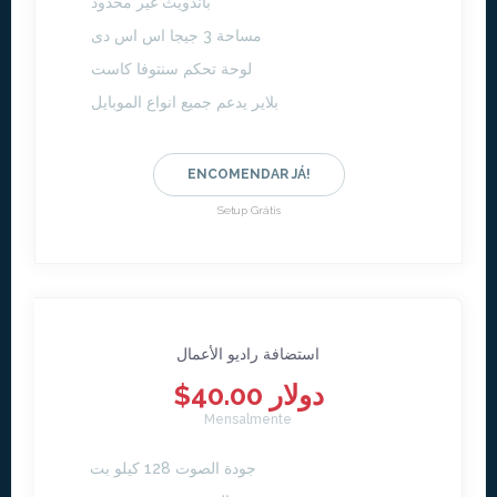
باندويث غير محدود
مساحة 3 جيجا اس اس دى
لوحة تحكم سنتوفا كاست
بلاير يدعم جميع انواع الموبايل
ENCOMENDAR JÁ!
Setup Grátis
استضافة راديو الأعمال
$40.00 دولار
Mensalmente
جودة الصوت 128 كيلو بت