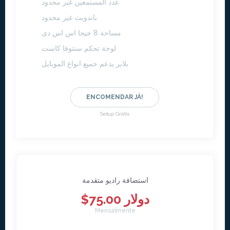
عدد المستمعين غير محدود
باندويث غير محدود
مساحة 8 جيجا اس اس دى
لوحة تحكم سنتوفا كاست
بلاير يدعم جميع انواع الموبايل
ENCOMENDAR JÁ!
Setup Grátis
استضافة راديو متقدمة
$75.00 دولار
Mensalmente