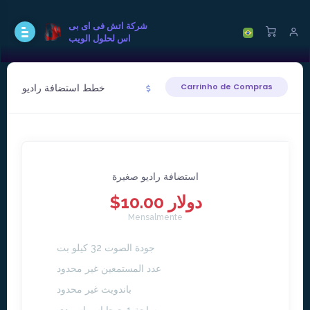
شركة اتش فى اى بى
اس لحلول الويب
خطط استضافة راديو
Carrinho de Compras
استضافة راديو صغيرة
$10.00 دولار
Mensalmente
جودة الصوت 32 كيلو بت
عدد المستمعين غير محدود
باندويث غير محدود