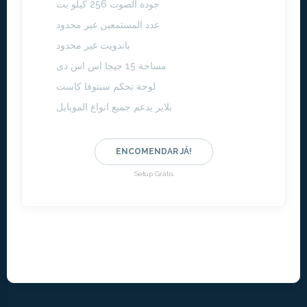
جودة الصوت 256 كيلو بت
عدد المستمعين غير محدود
باندويث غير محدود
مساحة 15 جيجا اس اس دى
لوحة تحكم سنتوفا كاست
بلاير يدعم جميع انواع الموبايل
ENCOMENDAR JÁ!
Setup Grátis