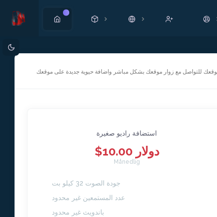
Ny
موقعك للتواصل مع زوار موقعك بشكل مباشر واضافة حيوية جديدة على موقعك
استضافة راديو صغيرة
$10.00 دولار
Månedlig
جودة الصوت 32 كيلو بت
عدد المستمعين غير محدود
باندويث غير محدود