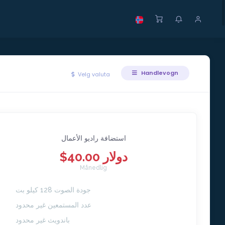
Handlevogn
Velg valuta
استضافة راديو الأعمال
$40.00 دولار
Månedlig
جودة الصوت 128 كيلو بت
عدد المستمعين غير محدود
باندويث غير محدود