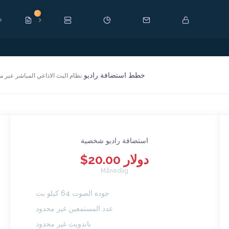
Ny
خطط استضافة راديو
نظام البث الاذاعي المباشر عبر 
استضافة راديو شخصية
$20.00 دولار
Månedlig
جودة الصوت 64 كيلو بت
عدد المستمعين غير محدود
باندويث غير محدود