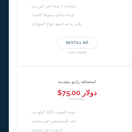
مساحة 1 جيجا اس اس دى
لوحة تحكم سنتوفا كاست
بلاير يدعم جميع انواع الموبايل
BESTILL NÅ
Gratis oppsett
استضافة راديو متقدمة
$75.00 دولار
Månedlig
جودة الصوت 256 كيلو بت
عدد المستمعين غير محدود
باندويث غير محدود