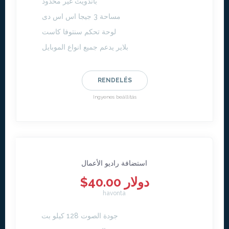
باندويث غير محدود
مساحة 3 جيجا اس اس دى
لوحة تحكم سنتوفا كاست
بلاير يدعم جميع انواع الموبايل
RENDELÉS
Ingyenes beállítás
استضافة راديو الأعمال
$40.00 دولار
havonta
جودة الصوت 128 كيلو بت