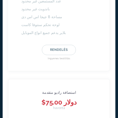
عدد المستمعين غير محدود
باندويث غير محدود
مساحة 8 جيجا اس اس دى
لوحة تحكم سنتوفا كاست
بلاير يدعم جميع انواع الموبايل
RENDELÉS
Ingyenes beállítás
استضافة راديو متقدمة
$75.00 دولار
havonta