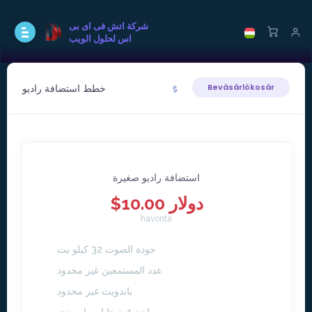
شركة اتش فى اى بى
اس لحلول الويب
خطط استضافة راديو
Bevásárlókosár
استضافة راديو صغيرة
$10.00 دولار
havonta
جودة الصوت 32 كيلو بت
عدد المستمعين غير محدود
باندويث غير محدود