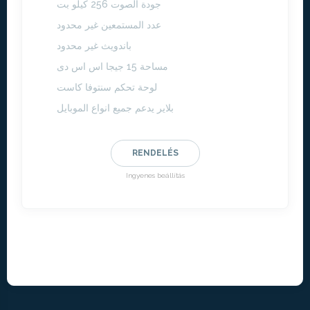
جودة الصوت 256 كيلو بت
عدد المستمعين غير محدود
باندويث غير محدود
مساحة 15 جيجا اس اس دى
لوحة تحكم سنتوفا كاست
بلاير يدعم جميع انواع الموبايل
RENDELÉS
Ingyenes beállítás