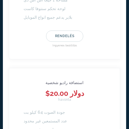
مساحة 1 جيجا اس اس دى
لوحة تحكم سنتوفا كاست
بلاير يدعم جميع انواع الموبايل
RENDELÉS
Ingyenes beállítás
استضافة راديو شخصية
$20.00 دولار
havonta
جودة الصوت 64 كيلو بت
عدد المستمعين غير محدود