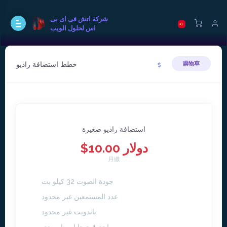
شركة اتش فى اى بى
اس لحلول الويب
خطط استضافة راديو
購物車
استضافة راديو صغيرة
$10.00 دولار
月繳
جودة الصوت 32 كيلو بت
عدد المستمعين غير محدود
باندويث غير محدود