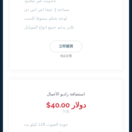
باندويث غير محدود
مساحة 3 جيجا اس اس دى
لوحة تحكم سنتوفا كاست
بلاير يدعم جميع انواع الموبايل
立即購買
免設定費
استضافة راديو الأعمال
$40.00 دولار
月繳
جودة الصوت 128 كيلو بت