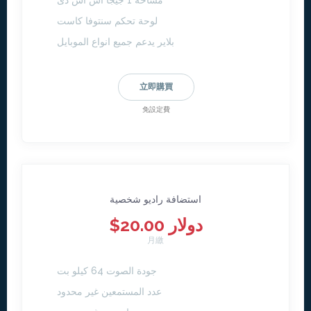
مساحة 1 جيجا اس اس دى
لوحة تحكم سنتوفا كاست
بلاير يدعم جميع انواع الموبايل
立即購買
免設定費
استضافة راديو شخصية
$20.00 دولار
月繳
جودة الصوت 64 كيلو بت
عدد المستمعين غير محدود