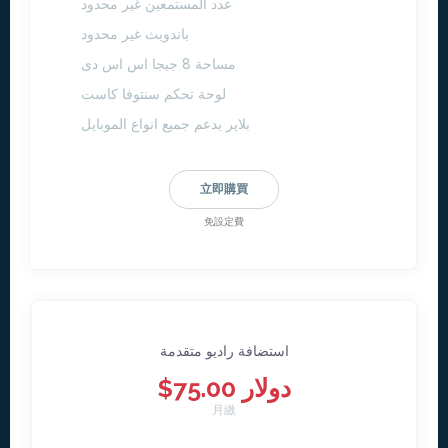
عدد المستمعين غير محدود
باندويث غير محدود
مساحة 8 جيجا اس اس دى
لوحة تحكم سنتوفا كاست
بلاير يدعم جميع انواع الموبايل
立即購買
免設定費
استضافة راديو متقدمة
$75.00 دولار
月繳