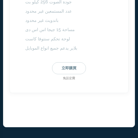
جودة الصوت 256 كيلو بت
عدد المستمعين غير محدود
باندويث غير محدود
مساحة 15 جيجا اس اس دى
لوحة تحكم سنتوفا كاست
بلاير يدعم جميع انواع الموبايل
立即購買
免設定費