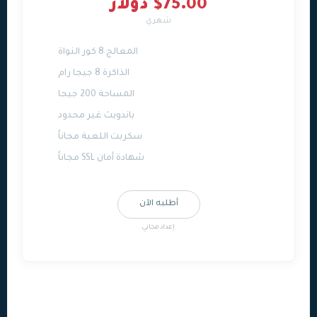
$75.00 دولار
شهري
المعالج 8 كور النواة
الذاكرة 8 جيجا رام
المساحة 200 جيجا
باندويث غير محدود
سكربت اللعبة مجاناً
شهادة أمان SSL مجاناً
أطلبه الآن
إعداد مجاني