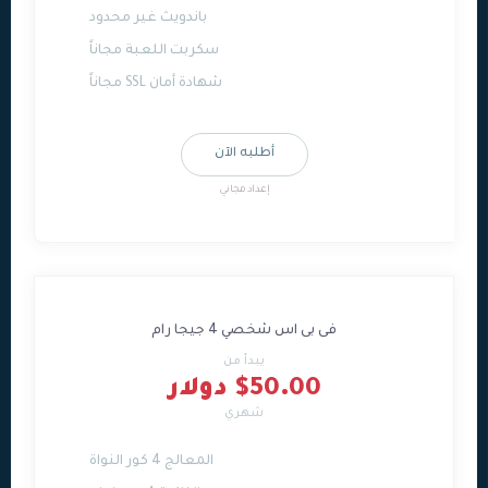
باندويث غير محدود
سكربت اللعبة مجاناً
شهادة أمان SSL مجاناً
أطلبه الآن
إعداد مجاني
فى بى اس شخصي 4 جيجا رام
يبدأ من
$50.00 دولار
شهري
المعالج 4 كور النواة