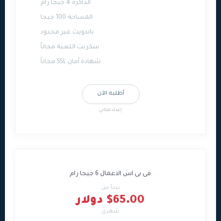
الذاكرة 4 جيجا رام
المساحة 100 جيجا
باندويث غير محدود
سكربت اللعبة مجاناً
شهادة أمان SSL مجاناً
أطلبه الآن
إعداد مجاني
فى بى اس الاعمال 6 جيجا رام
يبدأ من
$65.00 دولار
شهري