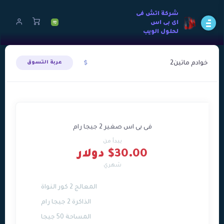
شركة اتش فى
اى بى اس
لحلول الويب
خوادم ماتين2
عربة التسوق
فى بى اس صغير 2 جيجا رام
يبدأ من
$30.00 دولار
شهري
المعالج 2 كور النواة
الذاكرة 2 جيجا رام
المساحة 50 جيجا