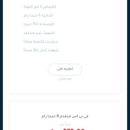
المعالج 6 كور النواة
الذاكرة 6 جيجا رام
المساحة 150 جيجا
باندويث غير محدود
سكربت اللعبة مجاناً
شهادة أمان SSL مجاناً
أطلبه الآن
إعداد مجاني
فى بى اس متقدم 8 جيجا رام
يبدأ من