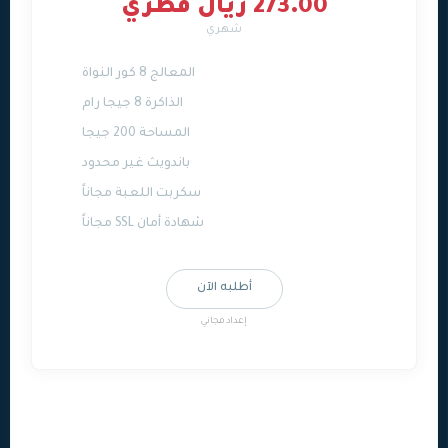
273.00 ريال قطري
شهري
المعالج 8 كور النواة
الذاكرة 8 جيجا رام
المساحة 200 جيجا
باندويث غير محدود
سكربت اللعبة مجاناً
شهادة أمان SSL مجاناً
أطلبه الآن
إعداد مجاني