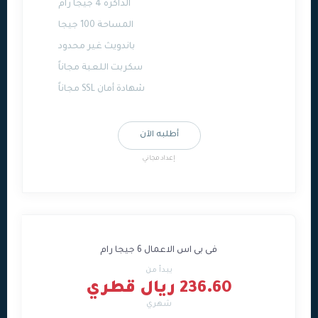
الذاكرة 4 جيجا رام
المساحة 100 جيجا
باندويث غير محدود
سكربت اللعبة مجاناً
شهادة أمان SSL مجاناً
أطلبه الآن
إعداد مجاني
فى بى اس الاعمال 6 جيجا رام
يبدأ من
236.60 ريال قطري
شهري