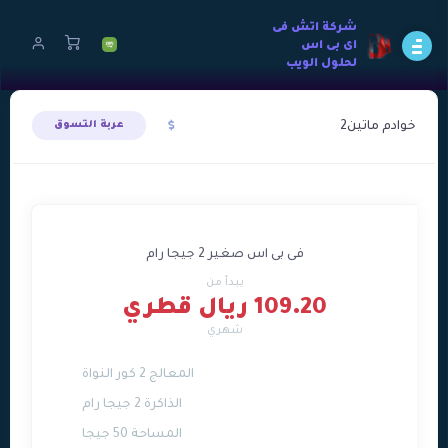
شركة اتش فى
اى بى اس
لحلول الويب
خوادم ماتين2
عربة التسوق
فى بى اس صغير 2 جيجا رام
يبدأ من
109.20 ريال قطري
شهري
المعالج 2 كور النواة
الذاكرة 2 جيجا رام
المساحة 50 جيجا