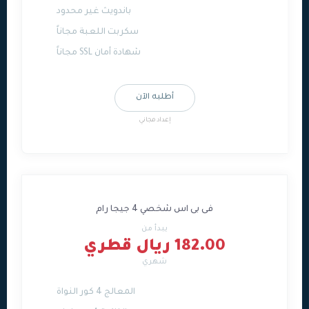
باندويث غير محدود
سكربت اللعبة مجاناً
شهادة أمان SSL مجاناً
أطلبه الآن
إعداد مجاني
فى بى اس شخصي 4 جيجا رام
يبدأ من
182.00 ريال قطري
شهري
المعالج 4 كور النواة