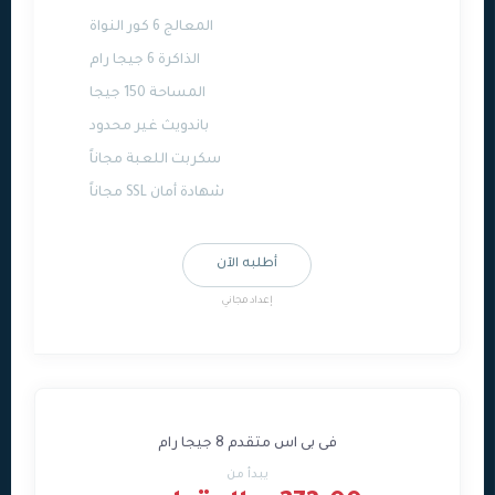
المعالج 6 كور النواة
الذاكرة 6 جيجا رام
المساحة 150 جيجا
باندويث غير محدود
سكربت اللعبة مجاناً
شهادة أمان SSL مجاناً
أطلبه الآن
إعداد مجاني
فى بى اس متقدم 8 جيجا رام
يبدأ من