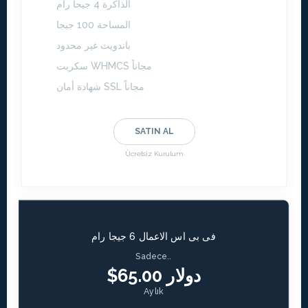
الذاكرة 4 جيجا رام
المساحة 100 جيجا
باندويث غير محدود
سكربت WHMCS مجاناً
شهادة أمان SSL مجاناً
SATIN AL
Ücretsiz Kurulum
فى بى اس الاعمال 6 جيجا رام
Sadece..
$65.00 دولار
Aylık