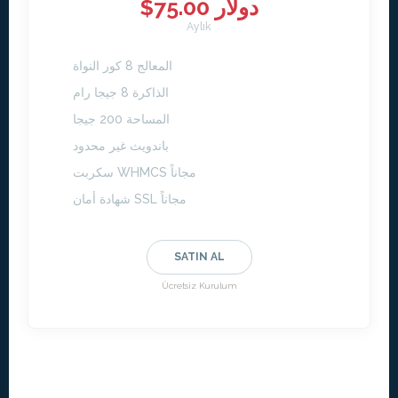
$75.00 دولار
Aylık
المعالج 8 كور النواة
الذاكرة 8 جيجا رام
المساحة 200 جيجا
باندويث غير محدود
سكربت WHMCS مجاناً
شهادة أمان SSL مجاناً
SATIN AL
Ücretsiz Kurulum