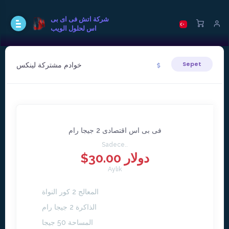
شركة اتش فى اى بى
اس لحلول الويب
خوادم مشتركة لينكس
Sepet
فى بى اس اقتصادى 2 جيجا رام
Sadece..
$30.00 دولار
Aylık
المعالج 2 كور النواة
الذاكرة 2 جيجا رام
المساحة 50 جيجا