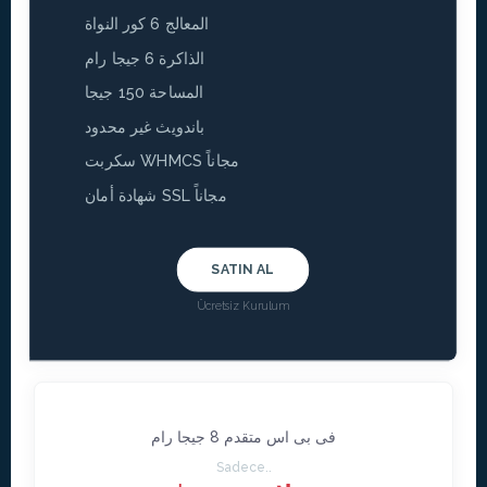
المعالج 6 كور النواة
الذاكرة 6 جيجا رام
المساحة 150 جيجا
باندويث غير محدود
سكربت WHMCS مجاناً
شهادة أمان SSL مجاناً
SATIN AL
Ücretsiz Kurulum
فى بى اس متقدم 8 جيجا رام
Sadece..