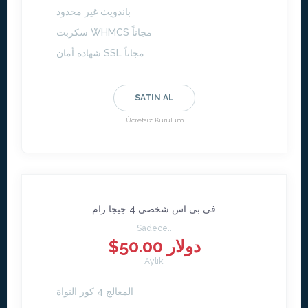
باندويث غير محدود
سكربت WHMCS مجاناً
شهادة أمان SSL مجاناً
SATIN AL
Ücretsiz Kurulum
فى بى اس شخصي 4 جيجا رام
Sadece..
$50.00 دولار
Aylık
المعالج 4 كور النواة